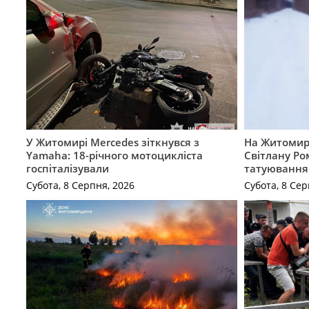
У Житомирі Mercedes зіткнувся з
На Житомир
Yamaha: 18-річного мотоцикліста
Світлану Ро
госпіталізували
татуювання
Субота, 8 Серпня, 2026
Субота, 8 Сер