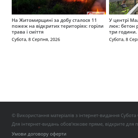
На Житомирщині за добу сталося 11
У центрі Ма
пожеж на відкритих територіях: горіли
люк: бетон 
трава і сміття
три години
Субота, 8 Серпня, 2026
Субота, 8 Сер
© Використання матеріалів з інтернет-видання Субота 
Для інтернет-видань обов’язкове пряме, відкрите для 
Умови договору оферти