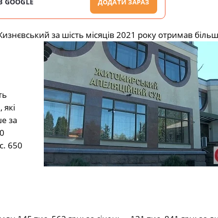
В GOOGLE
ДОДАТИ ЗАРАЗ
знєвський за шість місяців 2021 року отримав більш
ть
 які
е за
0
с. 650