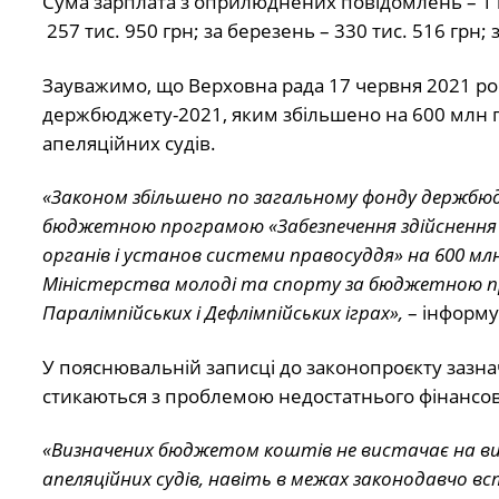
Сума зарплата з оприлюднених повідомлень – 1 млн
257 тис. 950 грн; за березень – 330 тис. 516 грн; 
Зауважимо, що Верховна рада 17 червня 2021 ро
держбюджету-2021, яким збільшено на 600 млн гр
апеляційних судів.
«Законом збільшено по загальному фонду держбюд
бюджетною програмою «Забезпечення здійснення 
органів і установ системи правосуддя» на 600 мл
Міністерства молоді та спорту за бюджетною пр
Паралімпійських і Дефлімпійських іграх»,
– інформу
У пояснювальній записці до законопроєкту зазнача
стикаються з проблемою недостатнього фінансов
«Визначених бюджетом коштів не вистачає на ви
апеляційних судів, навіть в межах законодавчо в