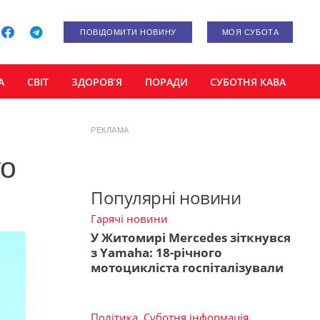
ПОВІДОМИТИ НОВИНУ
МОЯ СУБОТА
А
СВІТ
ЗДОРОВ’Я
ПОРАДИ
СУБОТНЯ КАВА
РЕКЛАМА
го
Популярні новини
Гарячі новини
У Житомирі Mercedes зіткнувся
з Yamaha: 18-річного
мотоцикліста госпіталізували
Політика
,
Суботня інформація
,