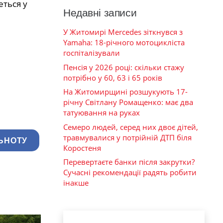
деться у
Недавні записи
У Житомирі Mercedes зіткнувся з
Yamaha: 18-річного мотоцикліста
госпіталізували
Пенсія у 2026 році: скільки стажу
потрібно у 60, 63 і 65 років
На Житомирщині розшукують 17-
річну Світлану Ромащенко: має два
татуювання на руках
Семеро людей, серед них двоє дітей,
травмувалися у потрійній ДТП біля
ЬНОТУ
Коростеня
Перевертаєте банки після закрутки?
Сучасні рекомендації радять робити
інакше