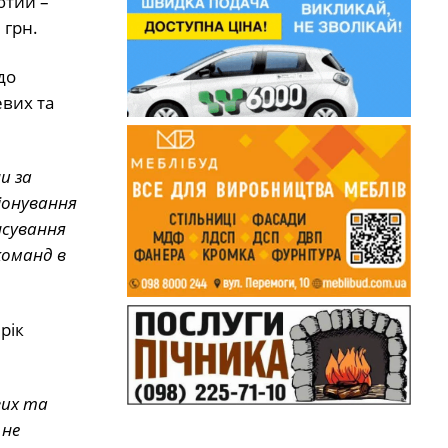
ютий –
 грн.
до
евих та
и за
іонування
нсування
команд в
рік
вих та
 не