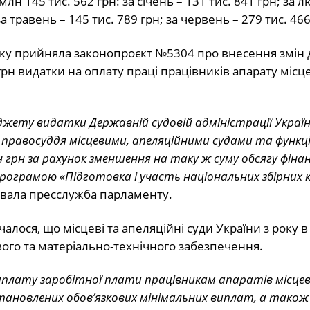
 145 тис. 562 грн: за січень – 131 тис. 841 грн; за л
за травень – 145 тис. 789 грн; за червень – 279 тис. 466
ку прийняла законопроєкт №5304 про внесення змін 
н видатки на оплату праці працівників апарату місц
жету видатки Державній судовій адміністрації Україн
правосуддя місцевими, апеляційними судами та функц
н грн за рахунок зменшення на таку ж суму обсягу фіна
ограмою «Підготовка і участь національних збірних 
вала пресслужба парламенту.
лося, що місцеві та апеляційні суди України з року в 
ого та матеріально-технічного забезпечення.
плату заробітної плати працівникам апаратів місце
становлених обов’язкових мінімальних виплат, а також