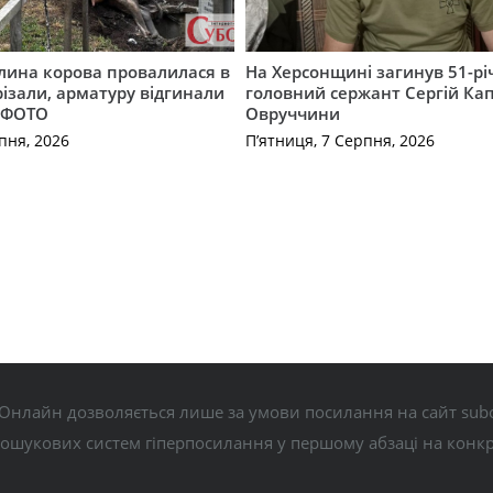
лина корова провалилася в
На Херсонщині загинув 51-р
різали, арматуру відгинали
головний сержант Сергій Кап
. ФОТО
Овруччини
пня, 2026
П’ятниця, 7 Серпня, 2026
Онлайн дозволяється лише за умови посилання на сайт subo
пошукових систем гіперпосилання у першому абзаці на конк