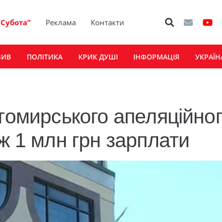
“Субота”
Реклама
Контакти
ЗИВ
ПОЛІТИКА
КРИК ДУШІ
ІНФОРМАЦІЯ
УКРАЇН
итомирського апеляційно
ж 1 млн грн зарплати