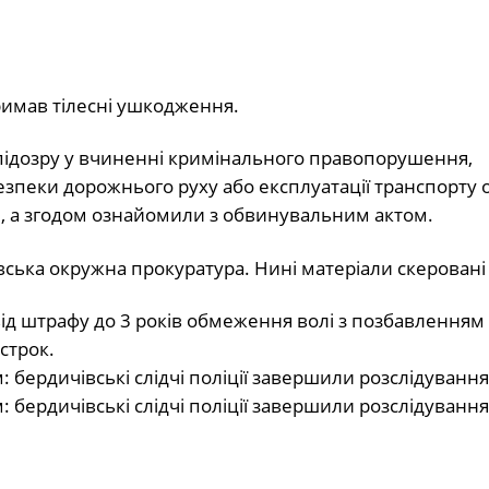
тримав тілесні ушкодження.
 підозру у вчиненні кримінального правопорушення,
езпеки дорожнього руху або експлуатації транспорту 
и, а згодом ознайомили з обвинувальним актом.
ька окружна прокуратура. Нині матеріали скеровані 
д штрафу до 3 років обмеження волі з позбавленням
строк.