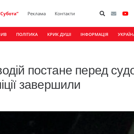
“Субота”
Реклама
Контакти
ЗИВ
ПОЛІТИКА
КРИК ДУШІ
ІНФОРМАЦІЯ
УКРАЇН
водій постане перед суд
ліції завершили