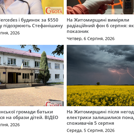
ercedes і будинок за $550
На Житомирщині виміряли
му підозрюють Стефанішину
радіаційний фон 6 серпня: я
показник
рпня, 2026
Четвер, 6 Серпня, 2026
инської громади батьки
На Житомирщині після негод
я на образи дітей. ВІДЕО
електрики залишилися понад
споживачів 5 серпня
рпня, 2026
Середа, 5 Серпня, 2026