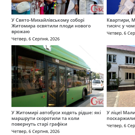
У Свято-Михайлівському соборі
Квартири, M
Житомира освятили плоди нового
тисяч: у чо
врожаю
Четвер, 6 Се
Четвер, 6 Серпня, 2026
У Житомирі автобуси ходять рідше: які
У ліцеї Мал
маршрути скоротили та коли
поскаржилис
повернуть старі графіки
Четвер, 6 Се
Четвер, 6 Серпня, 2026