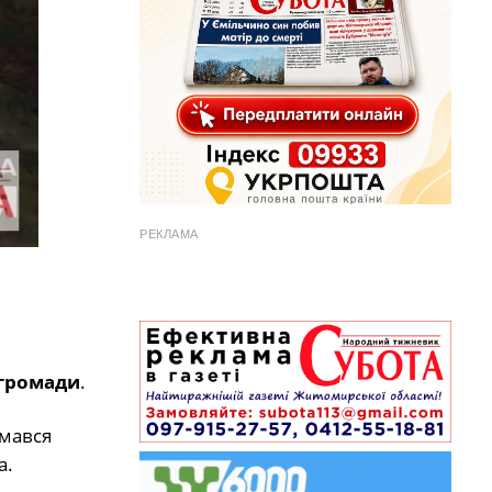
РЕКЛАМА
 громади
.
имався
а.