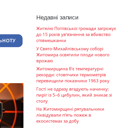
Недавні записи
Жителю Потіївської громади загрожує
до 15 років ув’язнення за вбивство
співмешканки
ЬНОТУ
У Свято-Михайлівському соборі
Житомира освятили плоди нового
врожаю
Житомирщина б’є температурні
рекорди: стовпчики термометрів
перевищили показники 1963 року
Гості не одразу вгадують начинку:
пиріг із 5–6 цибулин, який зникає зі
столу
На Житомирщині рятувальники
ліквідували п’ять пожеж в
екосистемах за добу