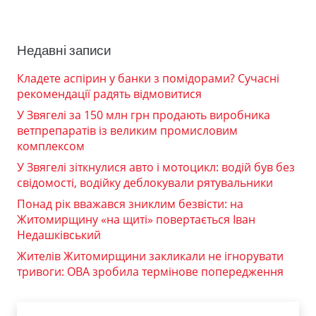
Недавні записи
Кладете аспірин у банки з помідорами? Сучасні
рекомендації радять відмовитися
У Звягелі за 150 млн грн продають виробника
ветпрепаратів із великим промисловим
комплексом
У Звягелі зіткнулися авто і мотоцикл: водій був без
свідомості, водійку деблокували рятувальники
Понад рік вважався зниклим безвісти: на
Житомирщину «на щиті» повертається Іван
Недашківський
Жителів Житомирщини закликали не ігнорувати
тривоги: ОВА зробила термінове попередження