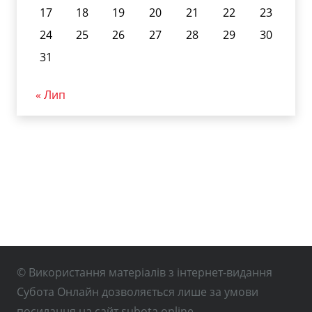
17
18
19
20
21
22
23
24
25
26
27
28
29
30
31
« Лип
© Використання матеріалів з інтернет-видання
Субота Онлайн дозволяється лише за умови
посилання на сайт subota.online