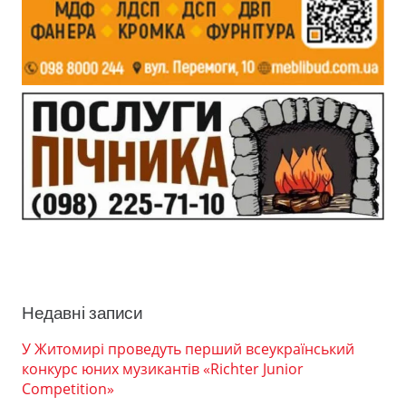
Недавні записи
У Житомирі проведуть перший всеукраїнський
конкурс юних музикантів «Richter Junior
Competition»