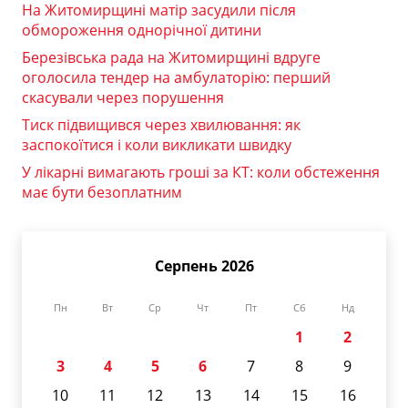
На Житомирщині матір засудили після
обмороження однорічної дитини
Березівська рада на Житомирщині вдруге
оголосила тендер на амбулаторію: перший
скасували через порушення
Тиск підвищився через хвилювання: як
заспокоїтися і коли викликати швидку
У лікарні вимагають гроші за КТ: коли обстеження
має бути безоплатним
Серпень 2026
Пн
Вт
Ср
Чт
Пт
Сб
Нд
1
2
3
4
5
6
7
8
9
10
11
12
13
14
15
16