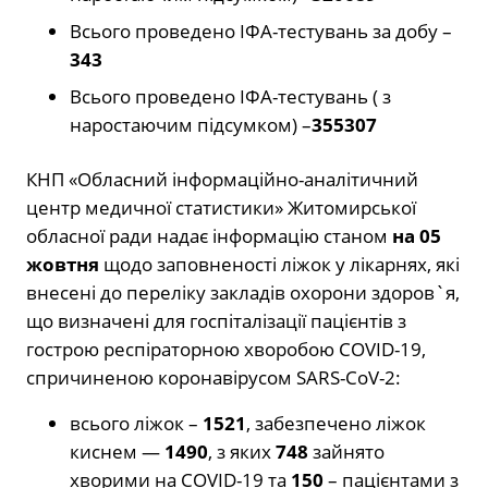
Всього проведено ІФА-тестувань за добу –
343
Всього проведено ІФА-тестувань ( з
наростаючим підсумком) –
355307
КНП «Обласний інформаційно-аналітичний
центр медичної статистики» Житомирської
обласної ради надає інформацію станом
на 05
жовтня
щодо заповненості ліжок у лікарнях, які
внесені до переліку закладів охорони здоров`я,
що визначені для госпіталізації пацієнтів з
гострою респіраторною хворобою COVID-19,
спричиненою коронавірусом SARS-CoV-2:
всього ліжок –
1521
, забезпечено ліжок
киснем —
1490
, з яких
748
зайнято
хворими на COVID-19 та
150
– пацієнтами з