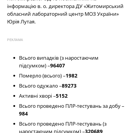
інформацію в. о. директора ДУ «Житомирський
обласний лабораторний центр МОЗ України»
Юрія Лутая.
РЕКЛАМА
Всього випадків (з наростаючим
підсумком) –
96407
Померло (всього) –
1982
Всього одужало –
89273
Активні хворі –
5152
Всього проведено ПЛР-тестувань за добу –
984
Всього проведено ПЛР-тестувань (з
наростаючим підсумком) –
320689