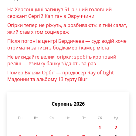
На Херсонщині загинув 51-річний головний
сержант Сергій Капітан з Овруччини
Огірки тепер не ріжуть, а розбивають: літній салат,
який став хітом соцмереж
Після погоні в центрі Бердичева — суд: водій хоче
отримати записи з бодікамер і камер міста
Не викидайте великі огірки: зробіть кроповий
реліш — взимку банку з’їдають за раз
Помер Вільям Орбіт — продюсер Ray of Light
Мадонни та альбому 13 гурту Blur
Серпень 2026
Пн
Вт
Ср
Чт
Пт
Сб
Нд
1
2