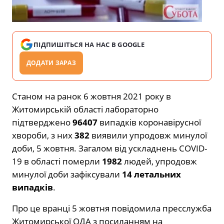
ПІДПИШІТЬСЯ НА НАС В GOOGLE
ДОДАТИ ЗАРАЗ
Станом на ранок 6 жовтня 2021 року в
Житомирській області лабораторно
підтверджено
96407
випадків коронавірусної
хвороби, з них
382
виявили упродовж минулої
доби, 5 жовтня. Загалом від ускладнень СOVID-
19 в області померли
1982
людей, упродовж
минулої доби зафіксували
1
4
летальних
випадків
.
Про це вранці 5 жовтня повідомила пресслужба
Житомирської ОДА з посиланням на