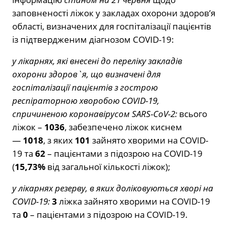
заповненості ліжок у закладах охорони здоров’я
області, визначених для госпіталізації пацієнтів
із підтвердженим діагнозом COVID-19:
у лікарнях, які внесені до переліку закладів
охорони здоров`я, що визначені для
госпіталізації пацієнтів з гострою
респіраторною хворобою COVID-19,
спричиненою коронавірусом SARS-CoV-2:
всього
ліжок –
1036
, забезпечено ліжок киснем
—
1018
, з яких
101
зайнято хворими на COVID-
19 та
62
– пацієнтами з підозрою на COVID-19
(
15,73%
від загальної кількості ліжок);
у лікарнях резерву, в яких доліковуються хворі на
COVID-19:
3
ліжка зайнято хворими на COVID-19
та
0
– пацієнтами з підозрою на COVID-19.