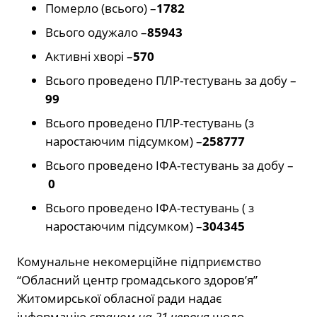
Померло (всього) –
1782
Всього одужало –
85943
Активні хворі –
570
Всього проведено ПЛР-тестувань за добу –
99
Всього проведено ПЛР-тестувань (з
наростаючим підсумком) –
258777
Всього проведено ІФА-тестувань за добу –
0
Всього проведено ІФА-тестувань ( з
наростаючим підсумком) –
304345
Комунальне некомерційне підприємство
“Обласний центр громадського здоров’я”
Житомирської обласної ради надає
інформацію
станом на 21 червня
щодо