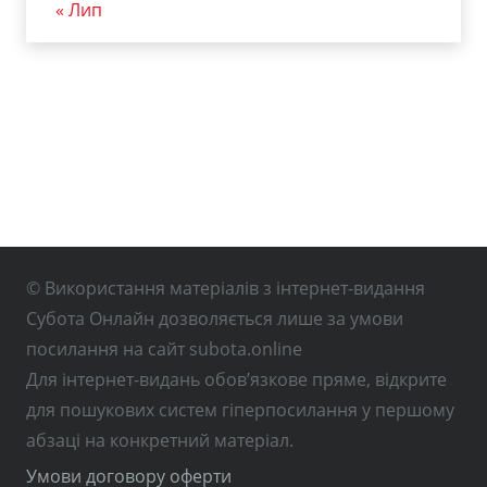
« Лип
© Використання матеріалів з інтернет-видання
Субота Онлайн дозволяється лише за умови
посилання на сайт subota.online
Для інтернет-видань обов’язкове пряме, відкрите
для пошукових систем гіперпосилання у першому
абзаці на конкретний матеріал.
Умови договору оферти