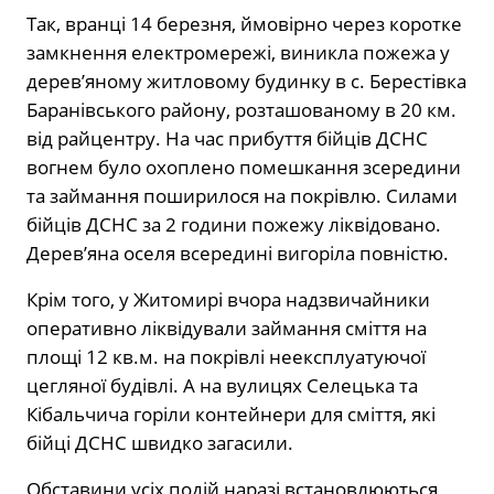
Так, вранці 14 березня, ймовірно через коротке
замкнення електромережі, виникла пожежа у
дерев’яному житловому будинку в с. Берестівка
Баранівського району, розташованому в 20 км.
від райцентру. На час прибуття бійців ДСНС
вогнем було охоплено помешкання зсередини
та займання поширилося на покрівлю. Силами
бійців ДСНС за 2 години пожежу ліквідовано.
Дерев’яна оселя всередині вигоріла повністю.
Крім того, у Житомирі вчора надзвичайники
оперативно ліквідували займання сміття на
площі 12 кв.м. на покрівлі неексплуатуючої
цегляної будівлі. А на вулицях Селецька та
Кібальчича горіли контейнери для сміття, які
бійці ДСНС швидко загасили.
Обставини усіх подій наразі встановлюються