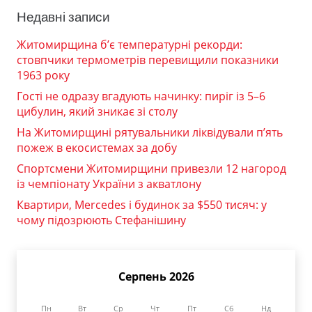
Недавні записи
Житомирщина б’є температурні рекорди:
стовпчики термометрів перевищили показники
1963 року
Гості не одразу вгадують начинку: пиріг із 5–6
цибулин, який зникає зі столу
На Житомирщині рятувальники ліквідували п’ять
пожеж в екосистемах за добу
Спортсмени Житомирщини привезли 12 нагород
із чемпіонату України з акватлону
Квартири, Mercedes і будинок за $550 тисяч: у
чому підозрюють Стефанішину
Серпень 2026
Пн
Вт
Ср
Чт
Пт
Сб
Нд