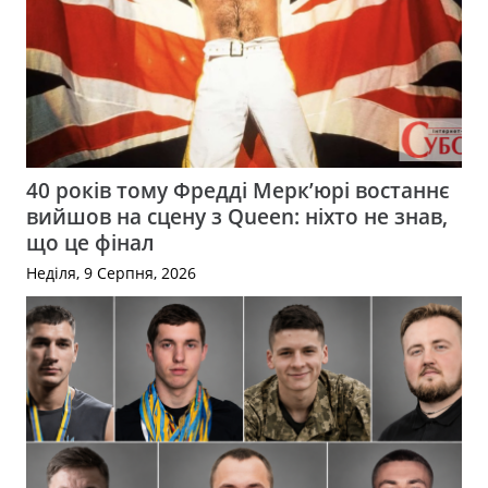
40 років тому Фредді Мерк’юрі востаннє
вийшов на сцену з Queen: ніхто не знав,
що це фінал
Неділя, 9 Серпня, 2026