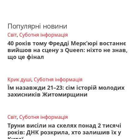
Популярні новини
Світ
,
Суботня інформація
40 років тому Фредді Мерк’юрі востаннє
вийшов на сцену з Queen: ніхто не знав,
що це фінал
Крик душі
,
Суботня інформація
Їм назавжди 21–23: сім історій молодих
захисників Житомирщини
Світ
,
Суботня інформація
Труни висіли на скелях понад 2 тисячі
років: ДНК розкрила, хто залишив їх у
Китаї