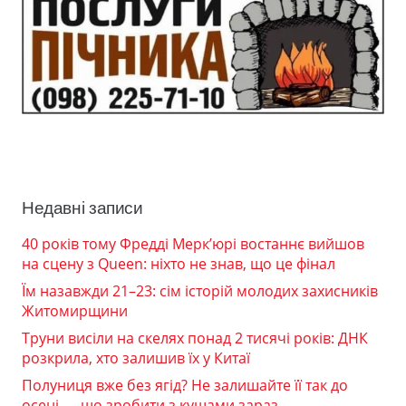
Недавні записи
40 років тому Фредді Мерк’юрі востаннє вийшов
на сцену з Queen: ніхто не знав, що це фінал
Їм назавжди 21–23: сім історій молодих захисників
Житомирщини
Труни висіли на скелях понад 2 тисячі років: ДНК
розкрила, хто залишив їх у Китаї
Полуниця вже без ягід? Не залишайте її так до
осені — що зробити з кущами зараз