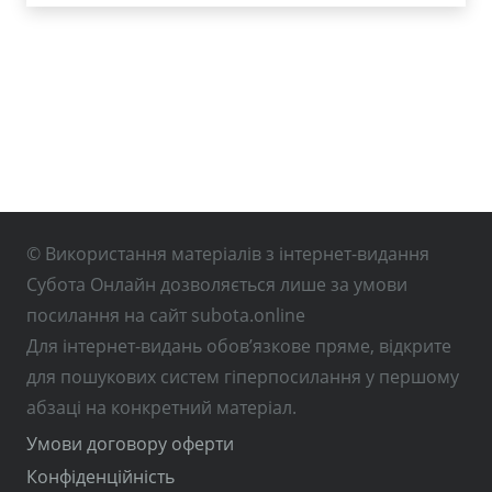
© Використання матеріалів з інтернет-видання
Субота Онлайн дозволяється лише за умови
посилання на сайт subota.online
Для інтернет-видань обов’язкове пряме, відкрите
для пошукових систем гіперпосилання у першому
абзаці на конкретний матеріал.
Умови договору оферти
Конфіденційність