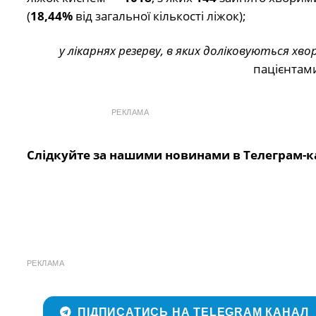
(
18,44%
від загальної кількості ліжок);
у лікарнях резерву, в яких доліковуються хво
пацієнтами
РЕКЛАМА
Слідкуйте за нашими новинами в Телеграм-к
РЕКЛАМА
ПІДПИСАТИСЬ НА TELEGRAM КАНАЛ