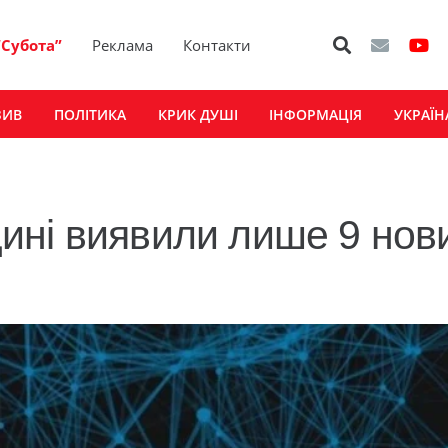
“Субота”
Реклама
Контакти
ЗИВ
ПОЛІТИКА
КРИК ДУШІ
ІНФОРМАЦІЯ
УКРАЇН
ині виявили лише 9 нов