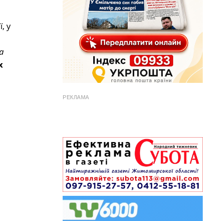
, у
а
х
РЕКЛАМА