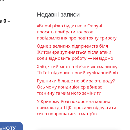
Недавні записи
та
0
–
«Вночі різко будить»: в Овручі
просять прибрати голосові
повідомлення про повітряну тривогу
Одне з великих підприємств біля
Житомира зупиняється після атаки:
коли відновить роботу — невідомо
Хліб, який можна зім’яти як хмаринку:
TikTok підхопив новий кулінарний хіт
Рушники більше не вбирають воду?
Ось чому кондиціонер вбиває
тканину та чим його замінити
У Кривому Розі похоронна колона
приїхала до ТЦК: просили відпустити
сина попрощатися з матір’ю
ЬНОТУ