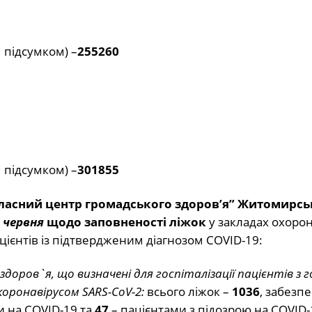
 підсумком) –
255260
 підсумком) –
301855
ласний центр громадського здоров’я” Житомирсь
 червня
щодо заповненості ліжок
у закладах охоро
ацієнтів із підтвердженим діагнозом COVID-19:
ни здоров`я, що визначені для госпіталізації пацієнтів з
оронавірусом SARS-CoV-2:
всього ліжок –
1036
, забезп
 на COVID-19 та
47
– пацієнтами з підозрою на COVID-