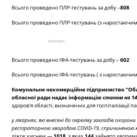
Всього проведено ПЛР-тестувань за добу –
808
Всього проведено ПЛР-тестувань (з наростаючим
РЕКЛАМА
Всього проведено ІФА-тестувань за добу –
602
Всього проведено ІФА-тестувань ( з наростаючим
Комунальне некомерційне підприємство “Об
обласної ради
надає інформацію
станом на 14
здоров’я області, визначених для госпіталізації п
у лікарнях, які внесені до переліку закладів охоро
респіраторною хворобою COVID-19, спричиненою к
ліжок киснем —
1018
, з яких
144
зайнято хворими