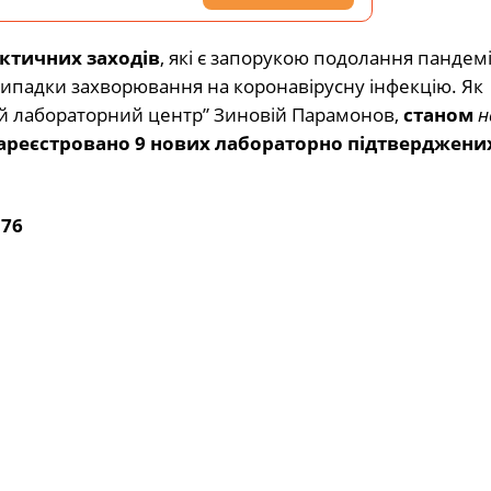
ктичних заходів
, які є запорукою подолання пандемії
випадки захворювання на коронавірусну інфекцію. Як
й лабораторний центр” Зиновій Парамонов,
станом
н
) зареєстровано 9 нових лабораторно підтверджени
176