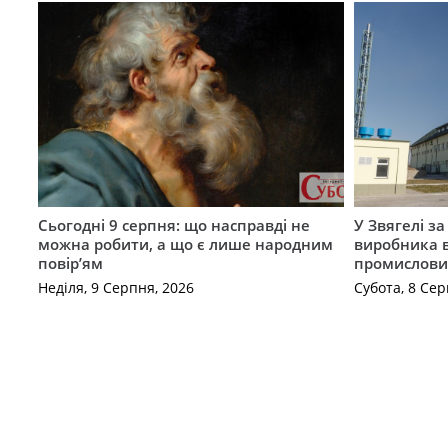
Сьогодні 9 серпня: що насправді не
У Звягелі з
можна робити, а що є лише народним
виробника в
повір’ям
промислови
Неділя, 9 Серпня, 2026
Субота, 8 Сер