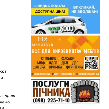
кої
ни
 гострою
ечено
19