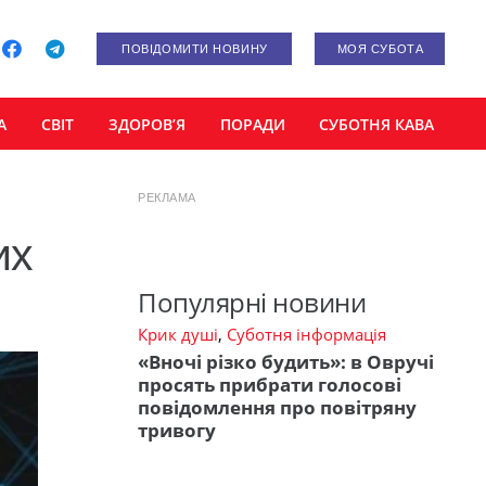
ПОВІДОМИТИ НОВИНУ
МОЯ СУБОТА
А
СВІТ
ЗДОРОВ’Я
ПОРАДИ
СУБОТНЯ КАВА
РЕКЛАМА
их
Популярні новини
Крик душі
,
Суботня інформація
«Вночі різко будить»: в Овручі
просять прибрати голосові
повідомлення про повітряну
тривогу