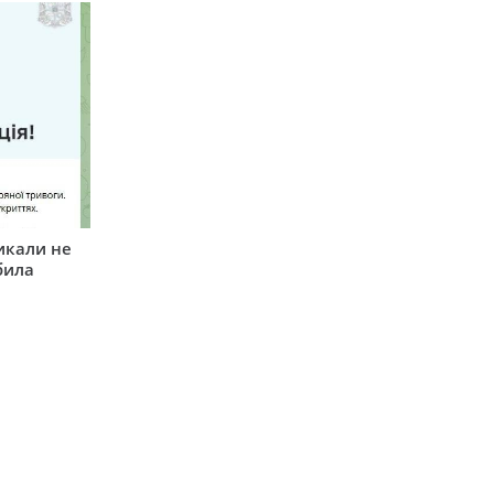
икали не
била