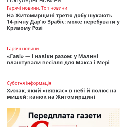
Гарячі новини
,
Топ новини
На Житомирщині третю добу шукають
14-річну Дар’ю Зрабіє: може перебувати у
Кривому Розі
Гарячі новини
«Гав!» — і навіки разом: у Малині
влаштували весілля для Макса і Мері
Суботня інформація
Хижак, який «нявкає» в небі й полює на
мишей: канюк на Житомирщині