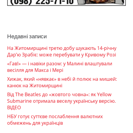
Недавні записи
На Житомирщині третю добу шукають 14-річну
Дар’ю Зрабіє: може перебувати у Кривому Розі
«Гав!» — і навіки разом: у Малині влаштували
весілля для Макса і Мері
Хижак, який «нявкає» в небі й полює на мишей:
канюк на Житомирщині
Від The Beatles до «жовтого човна»: як Yellow
Submarine отримала веселу українську версію.
ВІДЕО
НБУ готує суттєве послаблення валютних
обмежень для українців