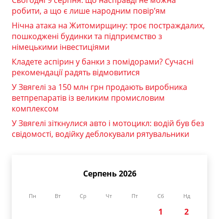
робити, а що є лише народним повір’ям
Нічна атака на Житомирщину: троє постраждалих,
пошкоджені будинки та підприємство з
німецькими інвестиціями
Кладете аспірин у банки з помідорами? Сучасні
рекомендації радять відмовитися
У Звягелі за 150 млн грн продають виробника
ветпрепаратів із великим промисловим
комплексом
У Звягелі зіткнулися авто і мотоцикл: водій був без
свідомості, водійку деблокували рятувальники
Серпень 2026
Пн
Вт
Ср
Чт
Пт
Сб
Нд
1
2