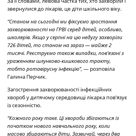
За її словами, левова частка тих, хто захворіли і
звернулися до лікарів, це діти шкільного віку.
“Станом на сьогодні ми фіксуємо зростання
захворюваності на ГРВІ серед дітей, особливо,
школярів. Якщо у серпні на цю недугу захворіли
726 дітей, то станом на зараз — майже 2
тисячі. Реєструємо також випадки, пов’язані з
ураженням шлунково-кишкового тракту,
тобто ротавірусну інфекцію”,
— розповіла
Галина Перчик.
Загострення захворюваності інфекційних
хвороб у дитячому середовищі лікарка пов’язує
із сезонністю.
“Кожного року таке. Ці хвороби збігаються із
початком нового навчального року, коли
масово збираються діти. Зазвичай, через два