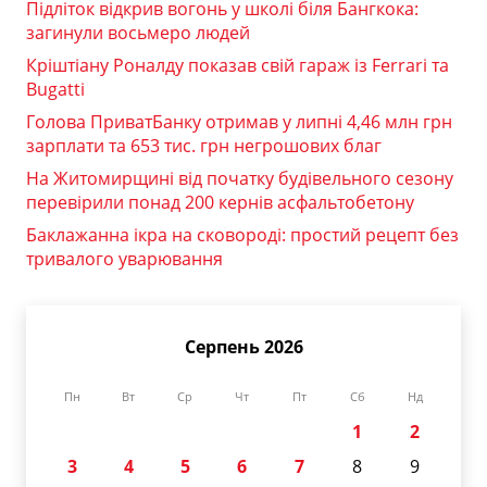
Підліток відкрив вогонь у школі біля Бангкока:
загинули восьмеро людей
Кріштіану Роналду показав свій гараж із Ferrari та
Bugatti
Голова ПриватБанку отримав у липні 4,46 млн грн
зарплати та 653 тис. грн негрошових благ
На Житомирщині від початку будівельного сезону
перевірили понад 200 кернів асфальтобетону
Баклажанна ікра на сковороді: простий рецепт без
тривалого уварювання
Серпень 2026
Пн
Вт
Ср
Чт
Пт
Сб
Нд
1
2
3
4
5
6
7
8
9