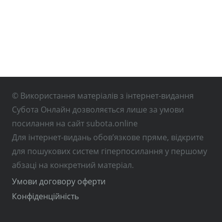
© Використання матеріалів з інтернет-видання
Субота Онлайн дозволяється лише за умови
посилання на сайт subota.online
Для інтернет-видань обов’язкове пряме, відкрите
для пошукових систем гіперпосилання у першому
абзаці на конкретний матеріал.
Умови договору оферти
Конфіденційність