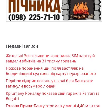
Недавні записи
Жительці Звягельщини «оновили» SIM-картку й
завдали збитків на 31 тисячу гривень
Ножове поранення шиї після застілля: на
Бердичівщині суд взяв під варту підозрюваного
Підліток відкрив вогонь у школі біля Бангкока:
загинули восьмеро людей
Кріштіану Роналду показав свій гараж із Ferrari та
Bugatti
Голова ПриватБанку отримав у липні 4,46 млн грн