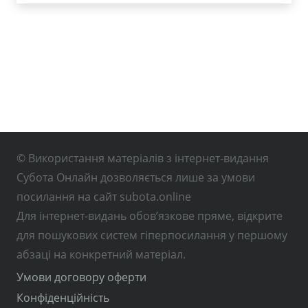
© Використання матеріалів з інтернет-видання
Субота Онлайн дозволяється лише за умови
посилання на сайт subota.online
Для інтернет-видань обов’язкове пряме, відкрите
для пошукових систем гіперпосилання у першому
абзаці на конкретний матеріал.
Умови договору оферти
Конфіденційність