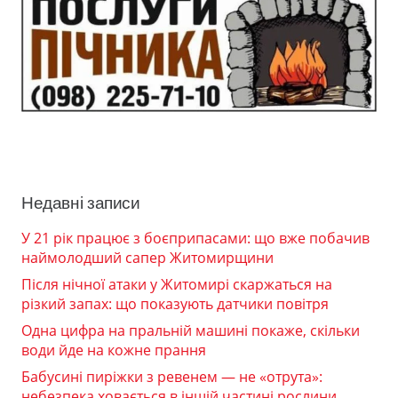
Недавні записи
У 21 рік працює з боєприпасами: що вже побачив
наймолодший сапер Житомирщини
Після нічної атаки у Житомирі скаржаться на
різкий запах: що показують датчики повітря
Одна цифра на пральній машині покаже, скільки
води йде на кожне прання
Бабусині пиріжки з ревенем — не «отрута»:
небезпека ховається в іншій частині рослини