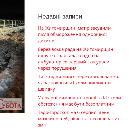
Недавні записи
На Житомирщині матір засудили
після обмороження однорічної
дитини
Березівська рада на Житомирщині
вдруге оголосила тендер на
амбулаторію: перший скасували
через порушення
Тиск підвищився через хвилювання:
як заспокоїтися і коли викликати
швидку
У лікарні вимагають гроші за КТ: коли
обстеження має бути безоплатним
Таро-гороскоп на 6 серпня: день
можливостей, рішень і несподіваних
змін