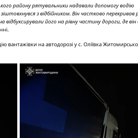
ського району рятувальники надавали допомогу водію
 зіштовхнувся з відбійником. Він частково перекривав 
відбуксирували його на рівну частину дороги, де він 
нні.
ю вантажівки на автодорозі у с. Оліївка Житомирсько