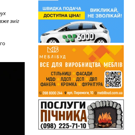
рух
вже зміг
го