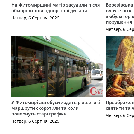
На Житомирщині матір засудили після
Березівськ
обмороження однорічної дитини
вдруге огол
амбулаторію
Четвер, 6 Серпня, 2026
порушення
Четвер, 6 Се
У Житомирі автобуси ходять рідше: які
Преображен
маршрути скоротили та коли
святити та 
повернуть старі графіки
Четвер, 6 Се
Четвер, 6 Серпня, 2026