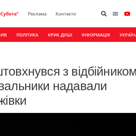
“Субота”
Реклама
Контакти
ЗИВ
ПОЛІТИКА
КРИК ДУШІ
ІНФОРМАЦІЯ
УКРАЇН
іштовхнувся з відбійником
вальники надавали
жівки