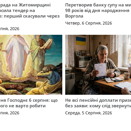
а рада на Житомирщині
Перетворив банку супу на ми
осила тендер на
98 років від дня народження 
: перший скасували через
Воргола
Четвер, 6 Серпня, 2026
рпня, 2026
ня Господнє 6 серпня: що
Не всі пенсійні доплати при
чого не варто робити
без заяви: кому слід звернут
рпня, 2026
Середа, 5 Серпня, 2026