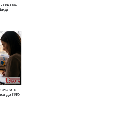
стецтво:
Енді
значають
ися до ПФУ