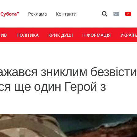
“Субота”
Реклама
Контакти
ЗИВ
ПОЛІТИКА
КРИК ДУШІ
ІНФОРМАЦІЯ
УКРАЇН
ажався зниклим безвісти
ся ще один Герой з