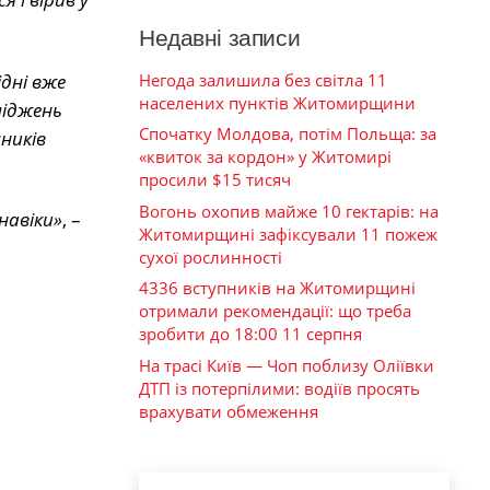
Недавні записи
ідні вже
Негода залишила без світла 11
населених пунктів Житомирщини
ліджень
Спочатку Молдова, потім Польща: за
ників
«квиток за кордон» у Житомирі
просили $15 тисяч
Вогонь охопив майже 10 гектарів: на
навіки»
, –
Житомирщині зафіксували 11 пожеж
сухої рослинності
4336 вступників на Житомирщині
отримали рекомендації: що треба
зробити до 18:00 11 серпня
На трасі Київ — Чоп поблизу Оліївки
ДТП із потерпілими: водіїв просять
врахувати обмеження