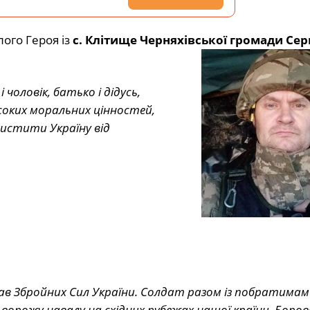
ого Героя із
с. Клітище Черняхівської громади Сер
чоловік, батько і дідусь,
соких моральних цінностей,
хистити Україну від
 лав Збройних Сил України. Солдат разом із побратимам
ожу навалу на східних рубежах нашої країни. Боровся