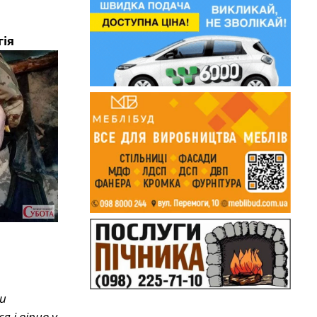
гія
и
 і вірив у