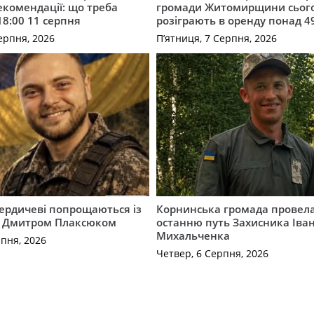
комендації: що треба
громади Житомирщини сьог
18:00 11 серпня
розіграють в оренду понад 4
ерпня, 2026
П’ятниця, 7 Серпня, 2026
Бердичеві попрощаються із
Корнинська громада провела
 Дмитром Плаксюком
останню путь Захисника Іва
Михальченка
рпня, 2026
Четвер, 6 Серпня, 2026