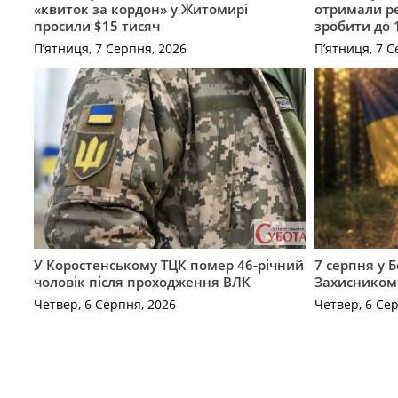
«квиток за кордон» у Житомирі
отримали ре
просили $15 тисяч
зробити до 
П’ятниця, 7 Серпня, 2026
П’ятниця, 7 С
У Коростенському ТЦК помер 46-річний
7 серпня у 
чоловік після проходження ВЛК
Захисником
Четвер, 6 Серпня, 2026
Четвер, 6 Се