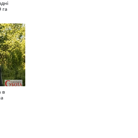
одні
9 га
 в
на