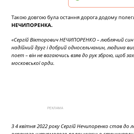
Такою довгою була остання дорога додому полегл
НЕЧИПОРЕНКА.
«Сергій Вікторович НЕЧИПОРЕНКО – люблячий син і 
надійний друг і добрий односельчанин, людина ви
поет – він не вагаючись взяв до рук зброю, щоб за
московської орди.
РЕКЛАМА
З 4 квітня 2022 року Сергій Нечипоренко став до
окремого штурмового полку мужньо стримували вор