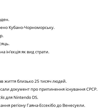
рден.
орено Кубано-Чорноморську.
р.
сяць.
 ін’єкція як вид страти.
ав життя близько 25 тисяч людей.
дписали документ про припинення існування СРСР.
cks
для Nintendo DS.
ння регіону Гаяна-Ессекібо до Венесуели.