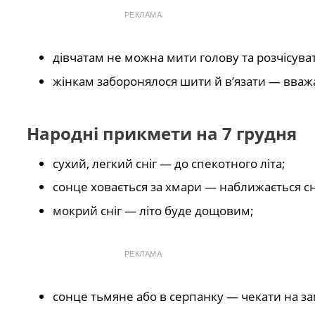
РЕКЛАМА
дівчатам не можна мити голову та розчісува
жінкам заборонялося шити й в’язати — вважа
Народні прикмети на 7 грудня
сухий, легкий сніг — до спекотного літа;
сонце ховається за хмари — наближається сн
мокрий сніг — літо буде дощовим;
РЕКЛАМА
сонце тьмяне або в серпанку — чекати на за