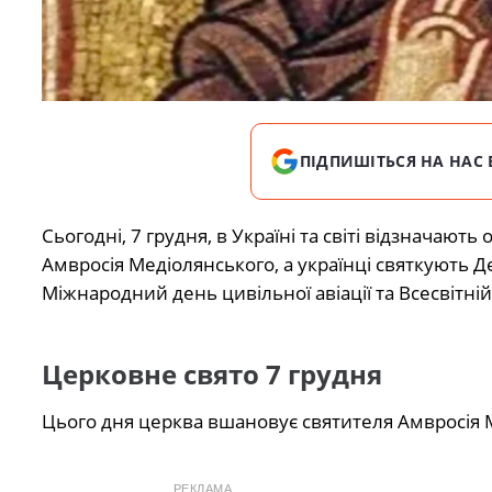
ПІДПИШІТЬСЯ НА НАС 
Сьогодні, 7 грудня, в Україні та світі відзначают
Амвросія Медіолянського, а українці святкують Д
Міжнародний день цивільної авіації та Всесвітній
Церковне свято 7 грудня
Цього дня церква вшановує святителя Амвросія М
РЕКЛАМА