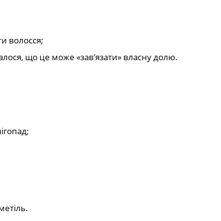
ти волосся;
лося, що це може «зав’язати» власну долю.
ігопад;
метіль.