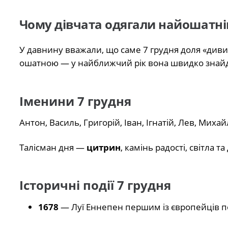
Чому дівчата одягали найошатніш
У давнину вважали, що саме 7 грудня доля «диви
ошатною — у найближчий рік вона швидко знайд
Іменини 7 грудня
Антон, Василь, Григорій, Іван, Ігнатій, Лев, Михай
Талісман дня —
цитрин
, камінь радості, світла т
Історичні події 7 грудня
1678
— Луї Еннепен першим із європейців п