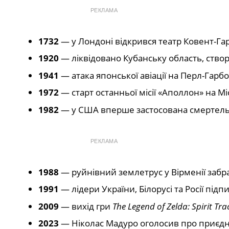
РЕКЛАМА
1732
— у Лондоні відкрився театр Ковент-Га
1920
— ліквідовано Кубанську область, ств
1941
— атака японської авіації на Перл-Гарбо
1972
— старт останньої місії «Аполлон» на Мі
1982
— у США вперше застосована смертельна
РЕКЛАМА
1988
— руйнівний землетрус у Вірменії забр
1991
— лідери України, Білорусі та Росії пі
2009
— вихід гри
The Legend of Zelda: Spirit Tra
2023
— Ніколас Мадуро оголосив про приєдна