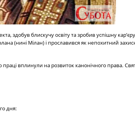
екта, здобув блискучу освіту та зробив успішну кар’єру
іолана (нині Мілан) і прославився як непохитний захис
о праці вплинули на розвиток канонічного права. Свя
го дня: