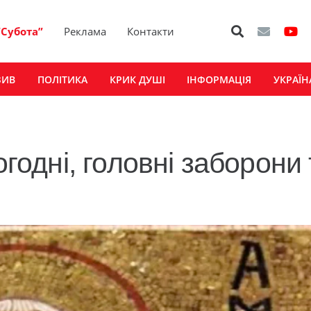
“Субота”
Реклама
Контакти
ЗИВ
ПОЛІТИКА
КРИК ДУШІ
ІНФОРМАЦІЯ
УКРАЇН
огодні, головні заборони