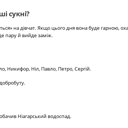
і сукні?
ться» на дівчат. Якщо цього дня вона буде гарною, ох
е пару й вийде заміж.
ло, Никифор, Ніл, Павло, Петро, Сергій.
а добробуту.
обачив Ніагарський водоспад.