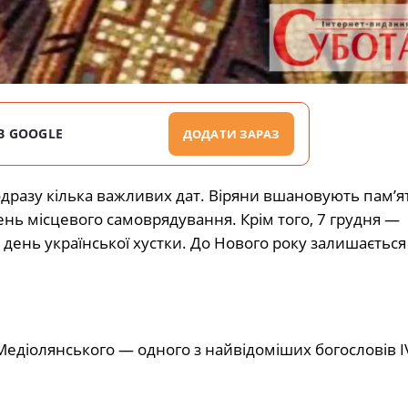
В GOOGLE
ДОДАТИ ЗАРАЗ
ь одразу кілька важливих дат. Віряни вшановують пам’я
ень місцевого самоврядування. Крім того, 7 грудня —
 день української хустки. До Нового року залишається 
едіолянського — одного з найвідоміших богословів IV