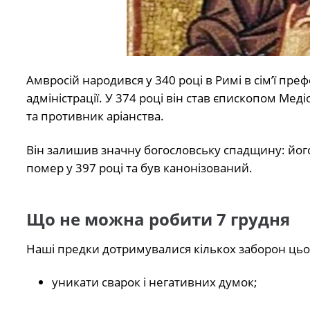
Амвросій народився у 340 році в Римі в сім’ї преф
адміністрації. У 374 році він став єпископом Мед
та противник аріанства.
Він залишив значну богословську спадщину: йог
помер у 397 році та був канонізований.
Що не можна робити 7 грудня
Наші предки дотримувалися кількох заборон цьо
уникати сварок і негативних думок;