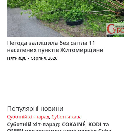
Негода залишила без світла 11
населених пунктів Житомирщини
П’ятниця, 7 Серпня, 2026
Популярні новини
Суботній хіт-парад
,
Суботня кава
Суботній хіт-парад: COKAINÉ, KODI та
OMEN представили нову версію Cuba