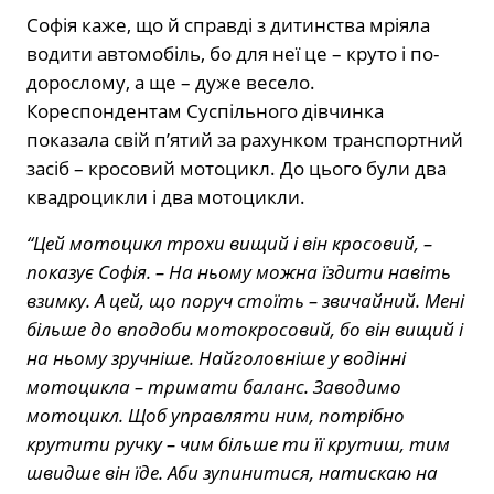
Софія каже, що й справді з дитинства мріяла
водити автомобіль, бо для неї це – круто і по-
дорослому, а ще – дуже весело.
Кореспондентам Суспільного дівчинка
показала свій п’ятий за рахунком транспортний
засіб – кросовий мотоцикл. До цього були два
квадроцикли і два мотоцикли.
“Цей мотоцикл трохи вищий і він кросовий, –
показує Софія. – На ньому можна їздити навіть
взимку. А цей, що поруч стоїть – звичайний. Мені
більше до вподоби мотокросовий, бо він вищий і
на ньому зручніше. Найголовніше у водінні
мотоцикла – тримати баланс.
Заводимо
мотоцикл. Щоб управляти ним, потрібно
крутити ручку – чим більше ти її крутиш, тим
швидше він їде. Аби зупинитися, натискаю на