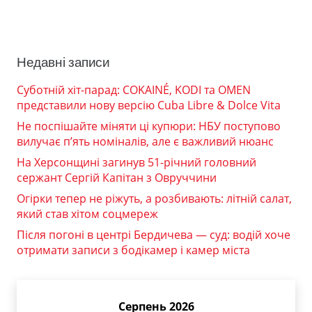
Недавні записи
Суботній хіт-парад: COKAINÉ, KODI та OMEN
представили нову версію Cuba Libre & Dolce Vita
Не поспішайте міняти ці купюри: НБУ поступово
вилучає п’ять номіналів, але є важливий нюанс
На Херсонщині загинув 51-річний головний
сержант Сергій Капітан з Овруччини
Огірки тепер не ріжуть, а розбивають: літній салат,
який став хітом соцмереж
Після погоні в центрі Бердичева — суд: водій хоче
отримати записи з бодікамер і камер міста
Серпень 2026