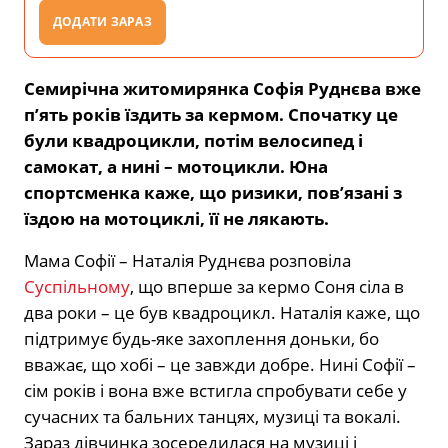
ДОДАТИ ЗАРАЗ
Семирічна житомирянка Софія Руднєва вже
п’ять років їздить за кермом. Спочатку це
були квадроцикли, потім велосипед і
самокат, а нині – мотоцикли. Юна
спортсменка каже, що ризики, пов’язані з
їздою на мотоциклі, її не лякають.
Мама Софії – Наталія Руднєва розповіла
Суспільному
, що вперше за кермо Соня сіла в
два роки – це був квадроцикл. Наталія каже, що
підтримує будь-яке захоплення доньки, бо
вважає, що хобі – це завжди добре. Нині Софії –
сім років і вона вже встигла спробувати себе у
сучасних та бальних танцях, музиці та вокалі.
Зараз дівчинка зосередилася на музиці і