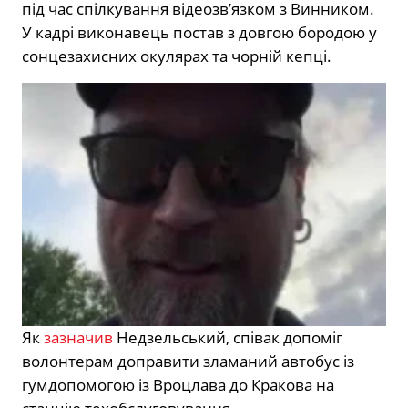
під час спілкування відеозв’язком з Винником.
У кадрі виконавець постав з довгою бородою у
сонцезахисних окулярах та чорній кепці.
Як
зазначив
Недзельський, співак допоміг
волонтерам доправити зламаний автобус із
гумдопомогою із Вроцлава до Кракова на