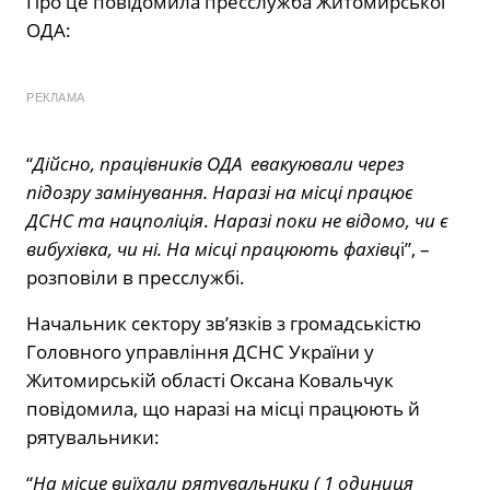
Про це повідомила пресслужба Житомирської
ОДА:
РЕКЛАМА
“
Дійсно, працівників ОДА евакуювали через
підозру замінування. Наразі на місці працює
ДСНС та нацполіція
.
Наразі поки не відомо, чи є
вибухівка, чи ні. На місці працюють фахівц
і”, –
розповіли в пресслужбі.
Начальник сектору зв’язків з громадськістю
Головного управління ДСНС України у
Житомирській області Оксана Ковальчук
повідомила, що наразі на місці працюють й
рятувальники:
“
На місце виїхали рятувальники ( 1 одиниця