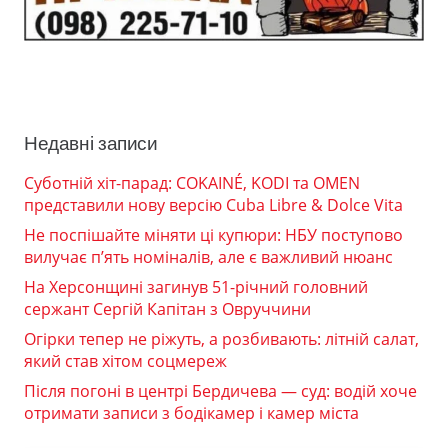
Недавні записи
Суботній хіт-парад: COKAINÉ, KODI та OMEN
представили нову версію Cuba Libre & Dolce Vita
Не поспішайте міняти ці купюри: НБУ поступово
вилучає п’ять номіналів, але є важливий нюанс
На Херсонщині загинув 51-річний головний
сержант Сергій Капітан з Овруччини
Огірки тепер не ріжуть, а розбивають: літній салат,
який став хітом соцмереж
Після погоні в центрі Бердичева — суд: водій хоче
отримати записи з бодікамер і камер міста