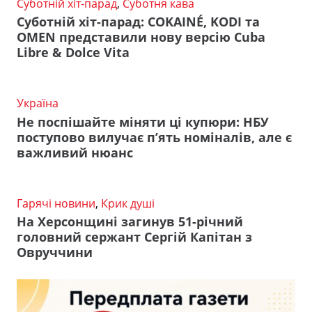
Суботній хіт-парад
,
Суботня кава
Суботній хіт-парад: COKAINÉ, KODI та
OMEN представили нову версію Cuba
Libre & Dolce Vita
Україна
Не поспішайте міняти ці купюри: НБУ
поступово вилучає п’ять номіналів, але є
важливий нюанс
Гарячі новини
,
Крик душі
На Херсонщині загинув 51-річний
головний сержант Сергій Капітан з
Овруччини