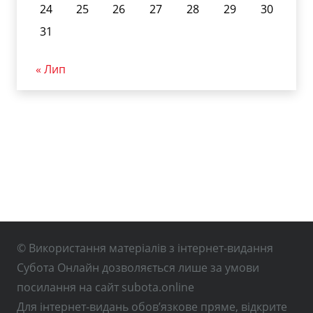
24
25
26
27
28
29
30
31
« Лип
© Використання матеріалів з інтернет-видання
Субота Онлайн дозволяється лише за умови
посилання на сайт subota.online
Для інтернет-видань обов’язкове пряме, відкрите