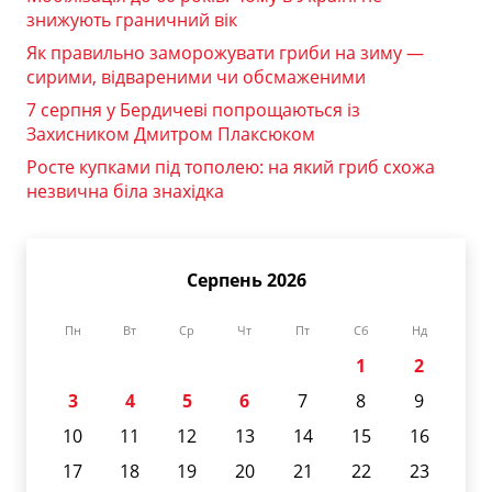
знижують граничний вік
Як правильно заморожувати гриби на зиму —
сирими, відвареними чи обсмаженими
7 серпня у Бердичеві попрощаються із
Захисником Дмитром Плаксюком
Росте купками під тополею: на який гриб схожа
незвична біла знахідка
Серпень 2026
Пн
Вт
Ср
Чт
Пт
Сб
Нд
1
2
3
4
5
6
7
8
9
10
11
12
13
14
15
16
17
18
19
20
21
22
23