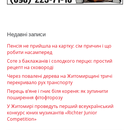
Недавні записи
Пенсія не прийшла на картку: сім причин і що
робити насамперед
Соте з баклажанів і солодкого перцю: простий
рецепт на сковороді
Через повалені дерева на Житомирщині тричі
перекривало рух транспорту
Перець в’яне і гниє біля кореня: як зупинити
поширення фітофторозу
У Житомирі проведуть перший всеукраїнський
конкурс юних музикантів «Richter Junior
Competition»