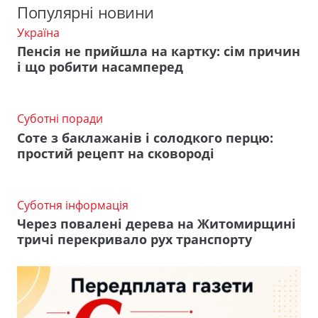
Популярні новини
Україна
Пенсія не прийшла на картку: сім причин
і що робити насамперед
Суботні поради
Соте з баклажанів і солодкого перцю:
простий рецепт на сковороді
Суботня інформація
Через повалені дерева на Житомирщині
тричі перекривало рух транспорту