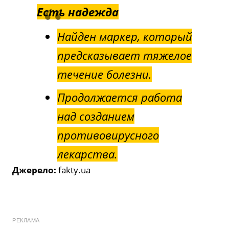
Есть надежда
Найден маркер, который
предсказывает тяжелое
течение болезни.
Продолжается работа
над созданием
противовирусного
лекарства.
Джерело:
fakty.ua
РЕКЛАМА