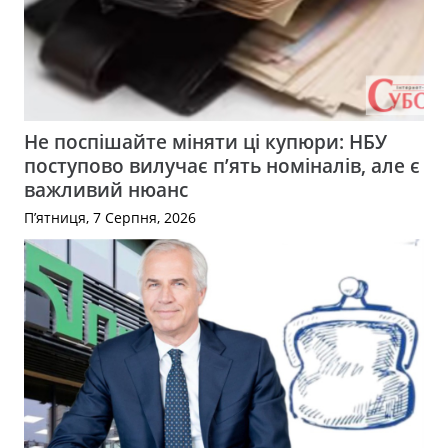
Не поспішайте міняти ці купюри: НБУ
поступово вилучає п’ять номіналів, але є
важливий нюанс
П’ятниця, 7 Серпня, 2026