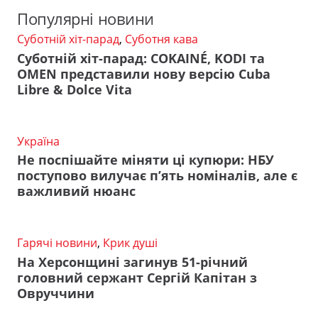
Популярні новини
Суботній хіт-парад
,
Суботня кава
Суботній хіт-парад: COKAINÉ, KODI та
OMEN представили нову версію Cuba
Libre & Dolce Vita
Україна
Не поспішайте міняти ці купюри: НБУ
поступово вилучає п’ять номіналів, але є
важливий нюанс
Гарячі новини
,
Крик душі
На Херсонщині загинув 51-річний
головний сержант Сергій Капітан з
Овруччини