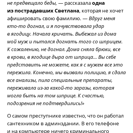
не предвещало беды,
— рассказала
одна
из пострадавших Светлана
, которая не хочет
афишировать свою фамилию. —
Вдруг меня
кто-то догнал, и я почувствовала удар
в ягодицу. Начала кричать. Выбежал из дома
мой муж и пытался догнать того со шприцем.
К сожалению, не догнал. Дома сняла брюки, все
в крови, в ягодице дыра от шприца… Вы себе
представить не можете, как я с мужем все это
пережила. Конечно, мы вызвали полицию, я сдала
все анализы, пила специальные препараты,
переживала из-за какой-то заразы, которая
могла быть на том шприце. К счастью,
подозрения не подтвердились!»
О самом преступнике известно, что он работал
сантехником в админздании. В его телефоне
и на компьютере ничего криминального