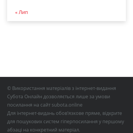
« Лип
© Використання матеріалів з інтернет-видання
Субота Онлайн дозволяється лише за умови
посилання на сайт subota.online
Для інтернет-видань обов’язкове пряме, відкрите
для пошукових систем гіперпосилання у першому
абзаці на конкретний матеріал.