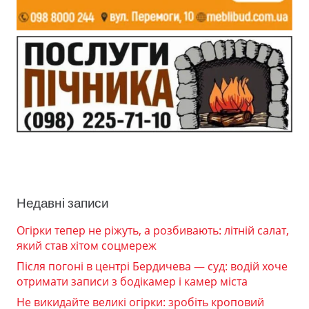
Недавні записи
Огірки тепер не ріжуть, а розбивають: літній салат,
який став хітом соцмереж
Після погоні в центрі Бердичева — суд: водій хоче
отримати записи з бодікамер і камер міста
Не викидайте великі огірки: зробіть кроповий