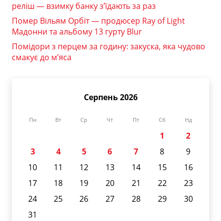
реліш — взимку банку з’їдають за раз
Помер Вільям Орбіт — продюсер Ray of Light
Мадонни та альбому 13 гурту Blur
Помідори з перцем за годину: закуска, яка чудово
смакує до м’яса
Серпень 2026
Пн
Вт
Ср
Чт
Пт
Сб
Нд
1
2
3
4
5
6
7
8
9
10
11
12
13
14
15
16
17
18
19
20
21
22
23
24
25
26
27
28
29
30
31