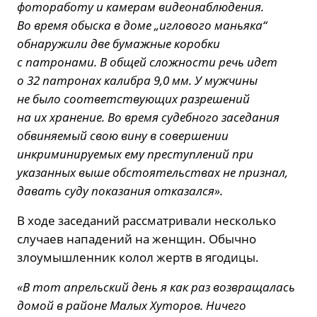
фотоработу и камерам видеонаблюдения.
Во время обыска в доме „иглового маньяка“
обнаружили две бумажные коробки
с патронами. В общей сложности речь идет
о 32 патронах калибра 9,0 мм. У мужчины
не было соответствующих разрешений
на их хранение. Во время судебного заседания
обвиняемый свою вину в совершении
инкриминируемых ему преступлений при
указанных выше обстоятельствах не признал,
давать суду показания отказался».
В ходе заседаний рассматривали несколько
случаев нападений на женщин. Обычно
злоумышленник колол жертв в ягодицы.
«В тот апрельский день я как раз возвращалась
домой в районе Малых Хуторов. Ничего