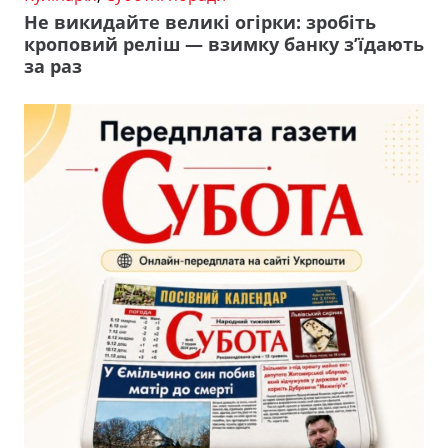
Не викидайте великі огірки: зробіть
кроповий реліш — взимку банку з’їдають
за раз