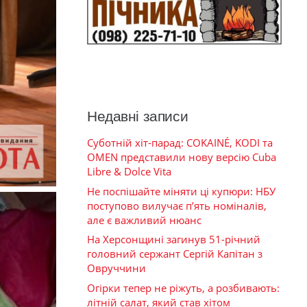
Недавні записи
Суботній хіт-парад: COKAINÉ, KODI та
OMEN представили нову версію Cuba
Libre & Dolce Vita
Не поспішайте міняти ці купюри: НБУ
поступово вилучає п’ять номіналів,
але є важливий нюанс
На Херсонщині загинув 51-річний
головний сержант Сергій Капітан з
Овруччини
Огірки тепер не ріжуть, а розбивають:
літній салат, який став хітом