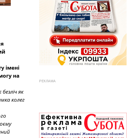
ля
ий
у імені
могу на
РЕКЛАМА
 безліч як
имка колег
ого
Моєму
нний