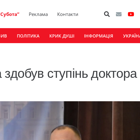
“Субота”
Реклама
Контакти
ЗИВ
ПОЛІТИКА
КРИК ДУШІ
ІНФОРМАЦІЯ
УКРАЇН
 здобув ступінь доктора