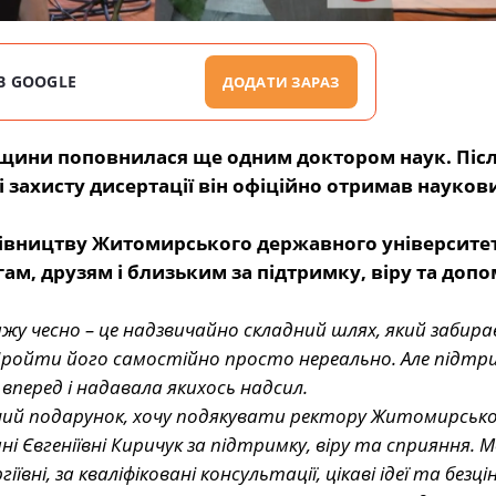
В GOOGLE
ДОДАТИ ЗАРАЗ
щини поповнилася ще одним доктором наук. Піс
і захисту дисертації він офіційно отримав науков
рівництву Житомирського державного університет
ам, друзям і близьким за підтримку, віру та допо
ажу чесно – це надзвичайно складний шлях, який забирає
в! Пройти його самостійно просто нереально. Але підтр
перед і надавала якихось надсил.
ний подарунок, хочу подякувати ректору Житомирськ
і Євгеніївні Киричук за
підтримку, віру та сприяння. 
вні, за кваліфіковані консультації, цікаві ідеї та безці