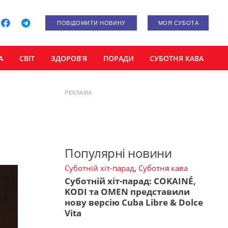
ПОВІДОМИТИ НОВИНУ
МОЯ СУБОТА
А
СВІТ
ЗДОРОВ’Я
ПОРАДИ
СУБОТНЯ КАВА
РЕКЛАМА
Популярні новини
Суботній хіт-парад
,
Суботня кава
Суботній хіт-парад: COKAINÉ,
KODI та OMEN представили
нову версію Cuba Libre & Dolce
Vita