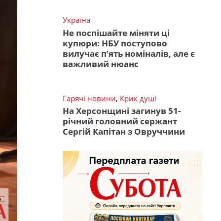
Україна
Не поспішайте міняти ці
купюри: НБУ поступово
вилучає п’ять номіналів, але є
важливий нюанс
Гарячі новини
,
Крик душі
На Херсонщині загинув 51-
річний головний сержант
Сергій Капітан з Овруччини