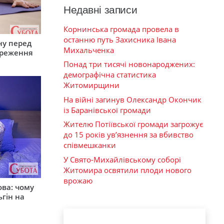
Недавні записи
Корнинська громада провела в
останню путь Захисника Івана
ну перед
Михальченка
ереження
Понад три тисячі новонароджених:
демографічна статистика
Житомирщини
На війні загинув Олександр Окончик
із Баранівської громади
Жителю Потіївської громади загрожує
до 15 років ув’язнення за вбивство
співмешканки
У Свято-Михайлівському соборі
Житомира освятили плоди нового
врожаю
ова: чому
ьгін на