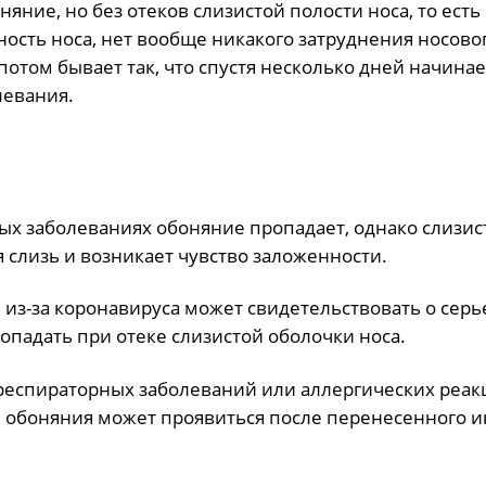
няние, но без отеков слизистой полости носа, то есть
ность носа, нет вообще никакого затруднения носово
потом бывает так, что спустя несколько дней начинае
левания.
ых заболеваниях обоняние пропадает, однако слизис
я слизь и возникает чувство заложенности.
 из-за коронавируса может свидетельствовать о серь
опадать при отеке слизистой оболочки носа.
 респираторных заболеваний или аллергических реак
ря обоняния может проявиться после перенесенного 