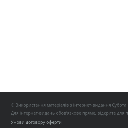
© Використання матеріалів з інтернет-видання Субота 
Для інтернет-видань обов’язкове пряме, відкрите для 
Умови договору оферти