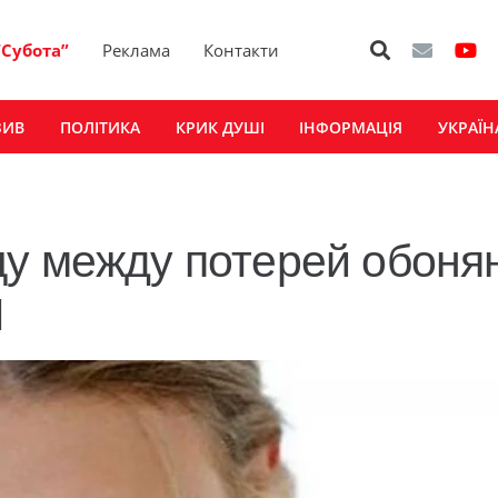
“Субота”
Реклама
Контакти
ЗИВ
ПОЛІТИКА
КРИК ДУШІ
ІНФОРМАЦІЯ
УКРАЇН
цу между потерей обоня
И