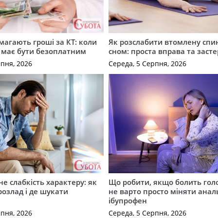
имагають гроші за КТ: коли
Як розслабити втомлену спи
 має бути безоплатним
сном: проста вправа та заст
рпня, 2026
Середа, 5 Серпня, 2026
не слабкість характеру: як
Що робити, якщо болить гол
розлад і де шукати
не варто просто міняти анал
ібупрофен
рпня, 2026
Середа, 5 Серпня, 2026