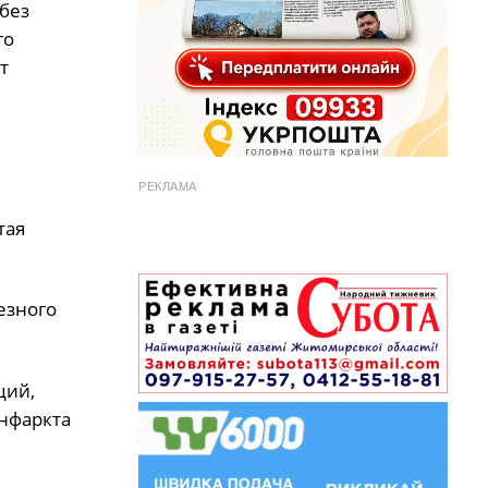
 без
го
т
РЕКЛАМА
тая
езного
ций,
инфаркта