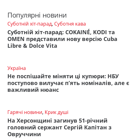
Популярні новини
Суботній хіт-парад
,
Суботня кава
Суботній хіт-парад: COKAINÉ, KODI та
OMEN представили нову версію Cuba
Libre & Dolce Vita
Україна
Не поспішайте міняти ці купюри: НБУ
поступово вилучає п’ять номіналів, але є
важливий нюанс
Гарячі новини
,
Крик душі
На Херсонщині загинув 51-річний
головний сержант Сергій Капітан з
Овруччини