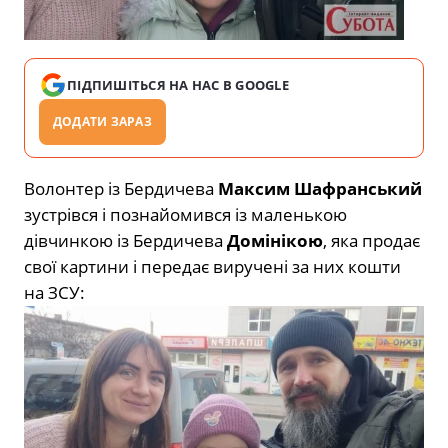
ПІДПИШІТЬСЯ НА НАС В GOOGLE
ДОДАТИ ЗАРАЗ
Волонтер із Бердичева
Максим Шафранський
зустрівся і познайомився із маленькою
дівчинкою із Бердичева
Домінікою
, яка продає
свої картини і передає виручені за них кошти
на ЗСУ: