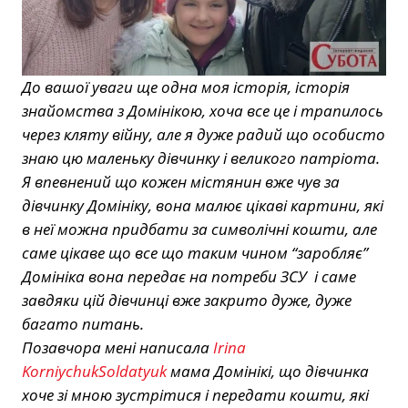
До вашої уваги ще одна моя історія, історія
знайомства з Домінікою, хоча все це і трапилось
через кляту війну, але я дуже радий що особисто
знаю цю маленьку дівчинку і великого патріота.
Я впевнений що кожен містянин вже чув за
дівчинку Домініку, вона малює цікаві картини, які
в неї можна придбати за символічні кошти, але
саме цікаве що все що таким чином “заробляє”
Домініка вона передає на потреби ЗСУ і саме
завдяки цій дівчинці вже закрито дуже, дуже
багато питань.
Позавчора мені написала
Irina
KorniychukSoldatyuk
мама Домінікі, що дівчинка
хоче зі мною зустрітися і передати кошти, які