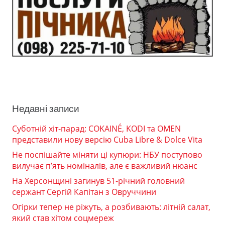
Недавні записи
Суботній хіт-парад: COKAINÉ, KODI та OMEN
представили нову версію Cuba Libre & Dolce Vita
Не поспішайте міняти ці купюри: НБУ поступово
вилучає п’ять номіналів, але є важливий нюанс
На Херсонщині загинув 51-річний головний
сержант Сергій Капітан з Овруччини
Огірки тепер не ріжуть, а розбивають: літній салат,
який став хітом соцмереж