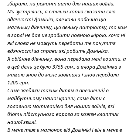
збирала, на ремонт авто для наших воїнів.
Ми зустрілись, я стільки хотів сказати слів
вдячності Домінікі, але коли побачив цю
маленьку дівчинку, цю велику патріотку, то ком
в горлі не дав це зробити повною мірою, хоча ні
які слова не можуть передати те почуття
вдячності за справи які робить Домініка.
Я обійняв дівчинку, вона передала мені кошти, а
в цей день це було 3755 грн., а вчора Домініка з
мамою знов до мене завітали і знов передали
1200 грн.
Саме завдяки таким дітям я впевнений в
майбутньому нашої країни, саме діти є
головною мотивацією для наших воїнів, які
б’ють підступного ворога за кожен клаптик
нашої землі.
В мене теж є малюнок від Домінікі і він в мене в