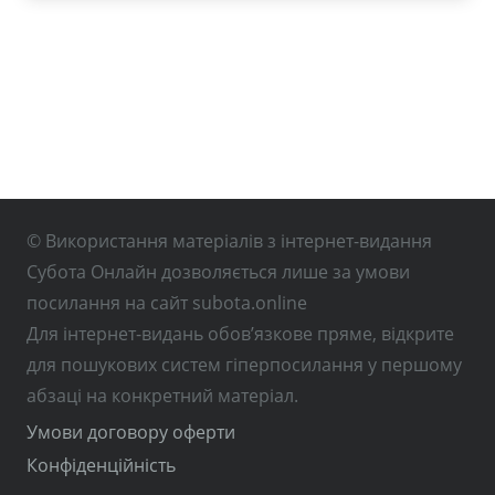
© Використання матеріалів з інтернет-видання
Субота Онлайн дозволяється лише за умови
посилання на сайт subota.online
Для інтернет-видань обов’язкове пряме, відкрите
для пошукових систем гіперпосилання у першому
абзаці на конкретний матеріал.
Умови договору оферти
Конфіденційність