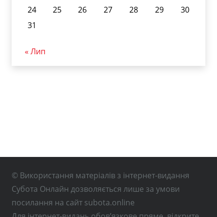
24
25
26
27
28
29
30
31
« Лип
© Використання матеріалів з інтернет-видання
Субота Онлайн дозволяється лише за умови
посилання на сайт subota.online
Для інтернет-видань обов’язкове пряме, відкрите