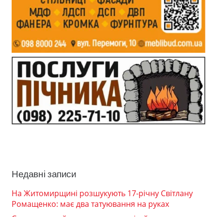
Недавні записи
На Житомирщині розшукують 17-річну Світлану
Ромащенко: має два татуювання на руках