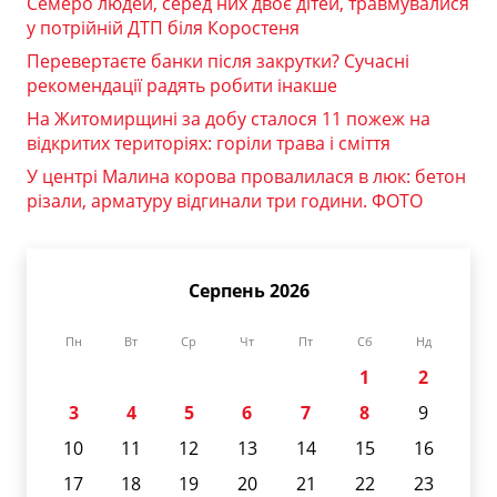
Семеро людей, серед них двоє дітей, травмувалися
у потрійній ДТП біля Коростеня
Перевертаєте банки після закрутки? Сучасні
рекомендації радять робити інакше
На Житомирщині за добу сталося 11 пожеж на
відкритих територіях: горіли трава і сміття
У центрі Малина корова провалилася в люк: бетон
різали, арматуру відгинали три години. ФОТО
Серпень 2026
Пн
Вт
Ср
Чт
Пт
Сб
Нд
1
2
3
4
5
6
7
8
9
10
11
12
13
14
15
16
17
18
19
20
21
22
23