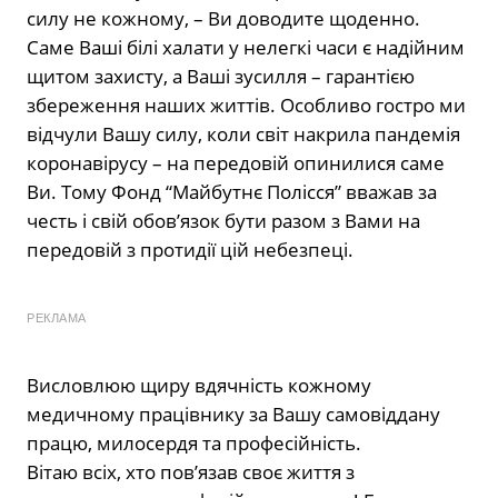
силу не кожному
, –
Ви доводите щоденно.
Саме Ваші білі халати у нелегкі часи є надійним
щитом захисту, а Ваші зусилля
–
гарантією
збереження наших життів. Особливо гостро ми
відчули Вашу силу, коли світ накрила пандемія
коронавірусу
–
на передовій опинилися саме
Ви.
Тому Фонд “
Майбутнє Полісся
”
вважав за
честь і свій обов’язок бути разом з Вами на
передовій з протидії цій небезпеці.
РЕКЛАМА
Висловлюю щиру вдячність кожному
медичному працівнику за Вашу самовіддану
працю, милосердя та професійність.
Вітаю всіх, хто пов’язав своє життя з