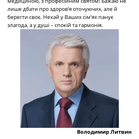
медициною, з професійним святом
!
Бажаю не
лише дбати про здоров’я оточуючих, але й
берегти своє. Нехай у Ваших сім’ях панує
злагода, а у душі
–
спокій та гармонія.
Володимир Литвин