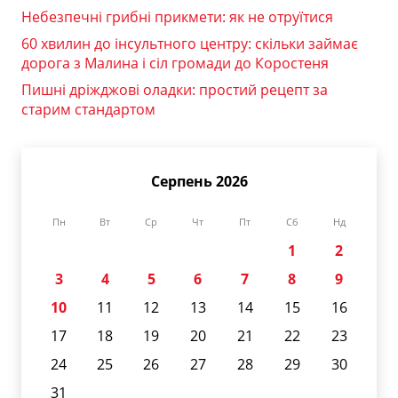
Небезпечні грибні прикмети: як не отруїтися
60 хвилин до інсультного центру: скільки займає
дорога з Малина і сіл громади до Коростеня
Пишні дріжджові оладки: простий рецепт за
старим стандартом
Серпень 2026
Пн
Вт
Ср
Чт
Пт
Сб
Нд
1
2
3
4
5
6
7
8
9
10
11
12
13
14
15
16
17
18
19
20
21
22
23
24
25
26
27
28
29
30
31