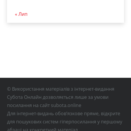
« Лип
© Використання матеріалів з інтернет-видання
Субота Онлайн дозволяється лише за умови
посилання на сайт subota.online
Для інтернет-видань обов’язкове пряме, відкрите
для пошукових систем гіперпосилання у першому
абзаці на конкретний матеріал.