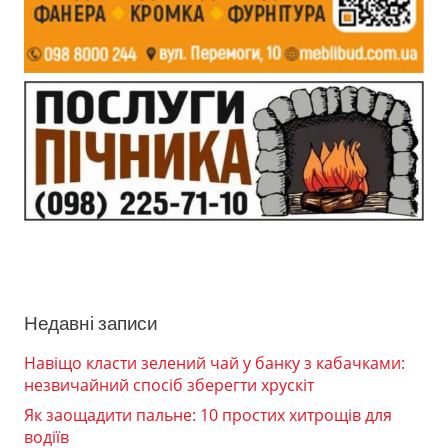
Недавні записи
Навіщо класти зелений чай у банку з кабачками:
незвичайний спосіб зберегти хрускіт
Як заощадити пальне: 10 простих хитрощів для
водіїв