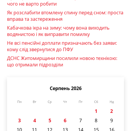
чого не варто робити
Як розслабити втомлену спину перед сном: проста
вправа та застереження
Кабачкова ікра на зиму: чому вона виходить
водянистою і як виправити помилку
Не всі пенсійні доплати призначають без заяви:
кому слід звернутися до ПФУ
ДСНС Житомирщини посилили новою технікою:
що отримали підрозділи
Серпень 2026
Пн
Вт
Ср
Чт
Пт
Сб
Нд
1
2
3
4
5
6
7
8
9
10
11
12
13
14
15
16