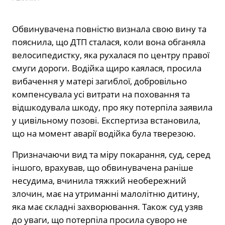
Обвинувачена повністю визнала свою вину та
пояснила, що ДТП сталася, коли вона обганяла
велосипедистку, яка рухалася по центру правої
смуги дороги. Водійка щиро каялася, просила
вибачення у матері загиблої, добровільно
компенсувала усі витрати на поховання та
відшкодувала шкоду, про яку потерпіла заявила
у цивільному позові. Експертиза встановила,
що на момент аварії водійка була тверезою.
Призначаючи вид та міру покарання, суд, серед
іншого, врахував, що обвинувачена раніше
несудима, вчинила тяжкий необережний
злочин, має на утриманні малолітню дитину,
яка має складні захворювання. Також суд узяв
до уваги, що потерпіла просила суворо не