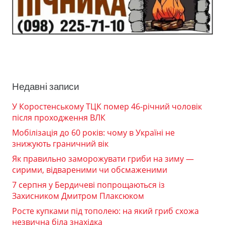
Недавні записи
У Коростенському ТЦК помер 46-річний чоловік
після проходження ВЛК
Мобілізація до 60 років: чому в Україні не
знижують граничний вік
Як правильно заморожувати гриби на зиму —
сирими, відвареними чи обсмаженими
7 серпня у Бердичеві попрощаються із
Захисником Дмитром Плаксюком
Росте купками під тополею: на який гриб схожа
незвична біла знахідка