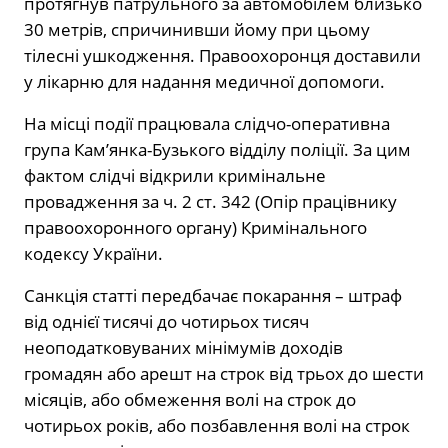
протягнув патрульного за автомобілем близько
30 метрів, спричинивши йому при цьому
тілесні ушкодження. Правоохоронця доставили
у лікарню для надання медичної допомоги.
На місці події працювала слідчо-оперативна
група Кам’янка-Бузького відділу поліції. За цим
фактом слідчі відкрили кримінальне
провадження за ч. 2 ст. 342 (Опір працівнику
правоохоронного органу) Кримінального
кодексу України.
Санкція статті передбачає покарання – штраф
від однієї тисячі до чотирьох тисяч
неоподатковуваних мінімумів доходів
громадян або арешт на строк від трьох до шести
місяців, або обмеження волі на строк до
чотирьох років, або позбавлення волі на строк