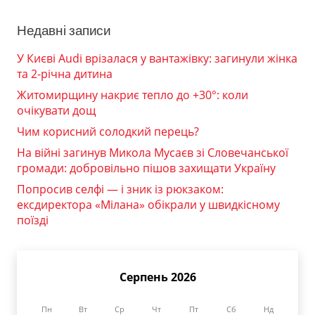
Недавні записи
У Києві Audi врізалася у вантажівку: загинули жінка
та 2-річна дитина
Житомирщину накриє тепло до +30°: коли
очікувати дощ
Чим корисний солодкий перець?
На війні загинув Микола Мусаєв зі Словечанської
громади: добровільно пішов захищати Україну
Попросив селфі — і зник із рюкзаком:
ексдиректора «Мілана» обікрали у швидкісному
поїзді
Серпень 2026
Пн
Вт
Ср
Чт
Пт
Сб
Нд