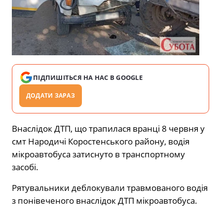
ПІДПИШІТЬСЯ НА НАС В GOOGLE
ДОДАТИ ЗАРАЗ
Внаслідок ДТП, що трапилася вранці 8 червня у
смт Народичі Коростенського району, водія
мікроавтобуса затиснуто в транспортному
засобі.
Рятувальники деблокували травмованого водія
з понівеченого внаслідок ДТП мікроавтобуса.