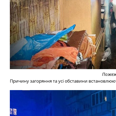
Пожеж
Причину загоряння та усі обставини встановлюют