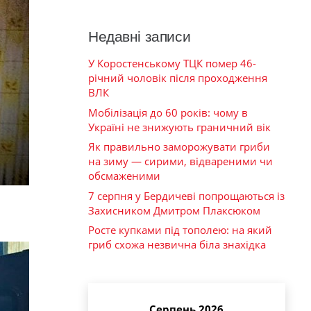
Недавні записи
У Коростенському ТЦК помер 46-
річний чоловік після проходження
ВЛК
Мобілізація до 60 років: чому в
Україні не знижують граничний вік
Як правильно заморожувати гриби
на зиму — сирими, відвареними чи
обсмаженими
7 серпня у Бердичеві попрощаються із
Захисником Дмитром Плаксюком
Росте купками під тополею: на який
гриб схожа незвична біла знахідка
Серпень 2026