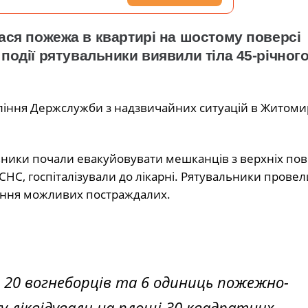
лася пожежа в квартирі
на шостому поверсі
 події рятувальники виявили тіла 45-річног
ління Держслужби з надзвичайних ситуацій в Житоми
ьники почали евакуйовувати мешканців з верхніх пов
ДСНС, госпіталізували до лікарні. Рятувальники провел
ення можливих постраждалих.
ні 20 вогнеборців та 6 одиниць пожежно-
у ліквідували на площі 30 квадратних