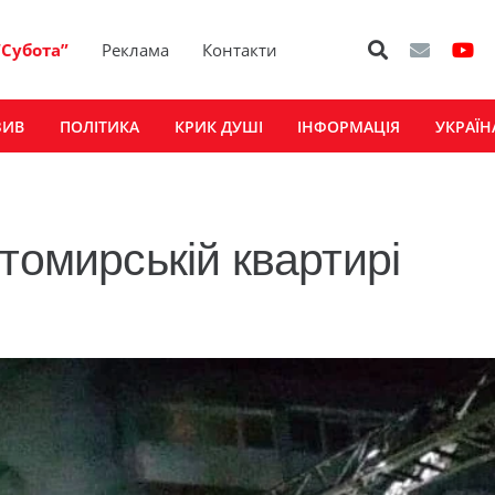
“Субота”
Реклама
Контакти
ЗИВ
ПОЛІТИКА
КРИК ДУШІ
ІНФОРМАЦІЯ
УКРАЇН
томирській квартирі