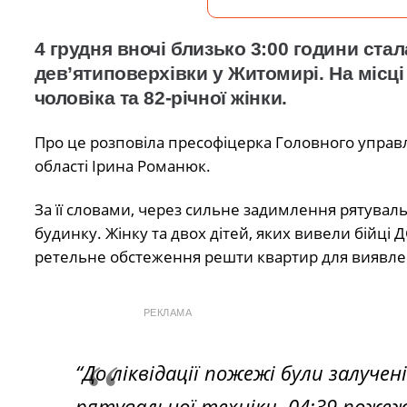
4 грудня вночі близько 3:00 години ста
дев’ятиповерхівки
у Житомирі. На місці
чоловіка та 82-річної жінки.
Про це розповіла пресофіцерка Головного управ
області Ірина Романюк.
За її словами, через сильне задимлення рятувал
будинку. Жінку та двох дітей, яких вивели бійці 
ретельне обстеження решти квартир для виявл
РЕКЛАМА
“До ліквідації пожежі були залуче
рятувальної техніки. 04:39 пожеж