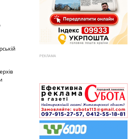
о
рській
РЕКЛАМА
ерхів
и