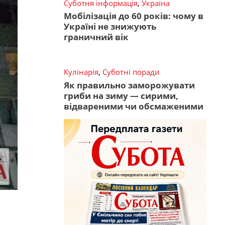
Суботня інформація
,
Україна
Мобілізація до 60 років: чому в
Україні не знижують
граничний вік
Кулінарія
,
Суботні поради
Як правильно заморожувати
гриби на зиму — сирими,
відвареними чи обсмаженими