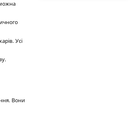
 можна
дичного
арів. Усі
ву.
ення. Вони