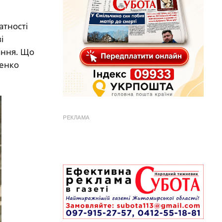
атності
і
ання. Що
енко
РЕКЛАМА