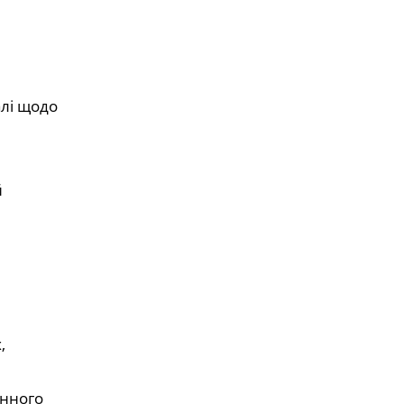
алі щодо
й
,
єнного