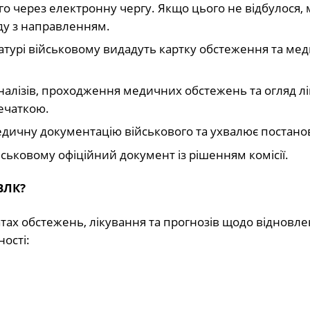
го через електронну чергу. Якщо цього не відбулося,
ду з направленням.
атурі військовому видадуть картку обстеження та ме
алізів, проходження медичних обстежень та огляд лік
печаткою.
медичну документацію військового та ухвалює постано
ськовому офіційний документ із рішенням комісії.
ВЛК?
атах обстежень, лікування та прогнозів щодо відновл
ості: