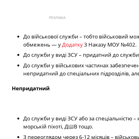
РЕКЛАМА
До військової служби – тобто військовий мож
обмежень — у
Додатку
3 Наказу МОУ №402.
До служби у виді ЗСУ – придатний до служби 
До служби у військових частинах забезпечен
непридатний до спеціальних підрозділів, ал
Непридатний
До служби у виді ЗСУ або за спеціальністю 
морській піхоті, ДШВ тощо.
З переоглядом через 6-12 місяців – військови