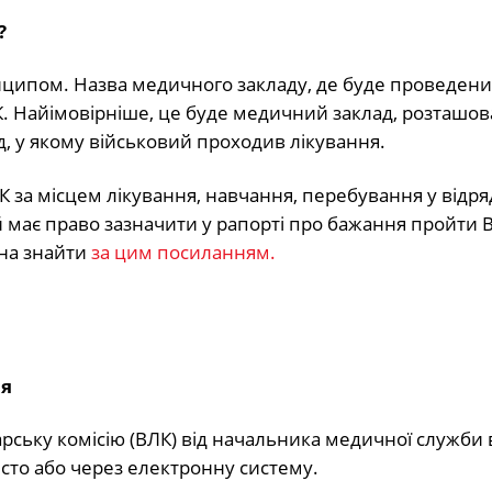
?
нципом. Назва медичного закладу, де буде проведен
К. Найімовірніше, це буде медичний заклад, розташо
д, у якому військовий проходив лікування.
 за місцем лікування, навчання, перебування у відр
 має право зазначити у рапорті про бажання пройти 
жна знайти
за цим посиланням.
ія
ську комісію (ВЛК) від начальника медичної служби 
сто або через електронну систему.