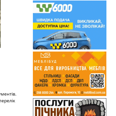
ументів.
перелік