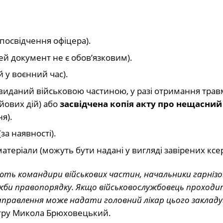
посвідчення офіцера).
ей документ не є обов’язковим).
 у воєнний час).
 виданий військовою частиною, у разі отримання трав
ойових дій) або
засвідчена копія акту про нещасни
я).
(за наявності).
матеріали (можуть бути надані у вигляді завірених ксе
ають командири військових частин, начальники гарнізон
лужби правопорядку. Якщо військовослужбовець проход
направлення може надати головний лікар цього закладу
тру Микола Брюховецький.