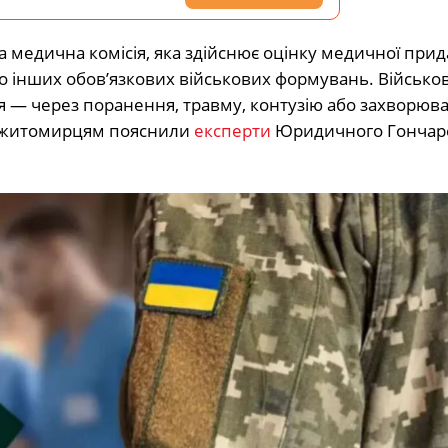
а медична комісія, яка здійснює оцінку медичної прид
 інших обов’язкових військових формувань. Військов
я ― через поранення, травму, контузію або захворюв
м, житомирцям пояснили
експерти
Юридичного Гончар