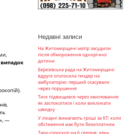
Недавні записи
На Житомирщині матір засудили
ми,
після обмороження однорічної
дитини
й випадок
Березівська рада на Житомирщині
вдруге оголосила тендер на
амбулаторію: перший скасували
через порушення
рокопій).
Тиск підвищився через хвилювання:
як заспокоїтися і коли викликати
ів,
швидку
ить
У лікарні вимагають гроші за КТ: коли
»
, —
обстеження має бути безоплатним
Таро-гороскоп на 6 серпня: день