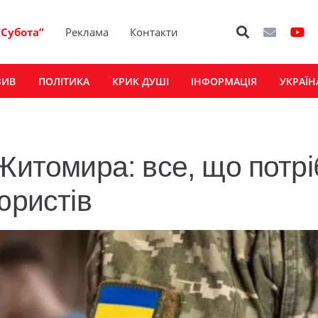
“Субота”
Реклама
Контакти
ЗИВ
ПОЛІТИКА
КРИК ДУШІ
ІНФОРМАЦІЯ
УКРАЇН
Житомира: все, що потр
юристів