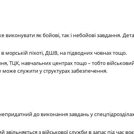
е виконувати як бойові, так і небойові завдання. Дет
в морській піхоті, ДШВ, на підводних човнах тощо.
ня, ТЦК, навчальних центрах тощо – тобто військови
е може служити у структурах забезпечення.
– непридатний до виконання завдань у спецпідрозділах
й звільняється з військової служби в запас під час во