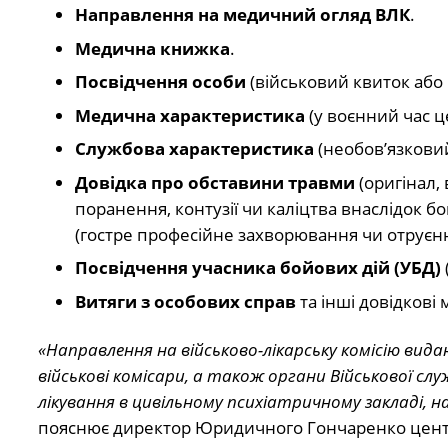
Направлення на медичний огляд ВЛК
.
Медична книжка
.
Посвідчення особи
(військовий квиток або 
Медична характеристика
(у воєнний час ц
Службова характеристика
(необов’язковий
Довідка про обставини травми
(оригінал,
поранення, контузії чи каліцтва внаслідок б
(гостре професійне захворювання чи отруєнн
Посвідчення учасника бойових дій (УБД)
Витяги з особових справ
та інші довідкові 
«Направлення на військово-лікарську комісію вид
військові комісари, а також органи Військової с
лікування в цивільному психіатричному закладі, 
пояснює директор Юридичного Гончаренко цен