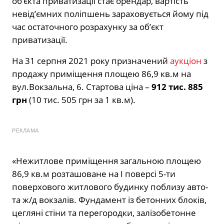
об’єкта приватизації стає орендар, вартість
невід’ємних поліпшень зараховується йому під
час остаточного розрахунку за об’єкт
приватизації.
На 31 серпня 2021 року призначений
аукціон
з
продажу приміщення площею 86,9 кв.м на
вул.Вокзальна, 6. Стартова ціна –
912 тис. 885
грн
(10 тис. 505 грн за 1 кв.м).
РЕКЛАМА
«Нежитлове приміщення загальною площею
86,9 кв.м розташоване на І поверсі 5-ти
поверхового житлового будинку поблизу авто-
та ж/д вокзалів. Фундамент із бетонних блоків,
цегляні стіни та перегородки, залізобетонне