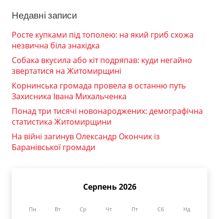
Недавні записи
Росте купками під тополею: на який гриб схожа
незвична біла знахідка
Собака вкусила або кіт подряпав: куди негайно
звертатися на Житомирщині
Корнинська громада провела в останню путь
Захисника Івана Михальченка
Понад три тисячі новонароджених: демографічна
статистика Житомирщини
На війні загинув Олександр Окончик із
Баранівської громади
Серпень 2026
Пн
Вт
Ср
Чт
Пт
Сб
Нд