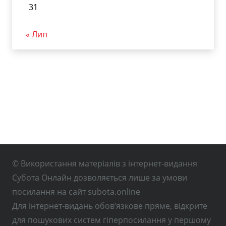
31
« Лип
© Використання матеріалів з інтернет-видання
Субота Онлайн дозволяється лише за умови
посилання на сайт subota.online
Для інтернет-видань обов’язкове пряме, відкрите
для пошукових систем гіперпосилання у першому