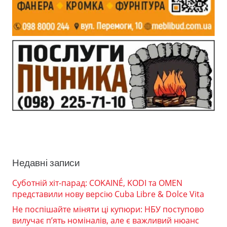
Недавні записи
Суботній хіт-парад: COKAINÉ, KODI та OMEN
представили нову версію Cuba Libre & Dolce Vita
Не поспішайте міняти ці купюри: НБУ поступово
вилучає п’ять номіналів, але є важливий нюанс