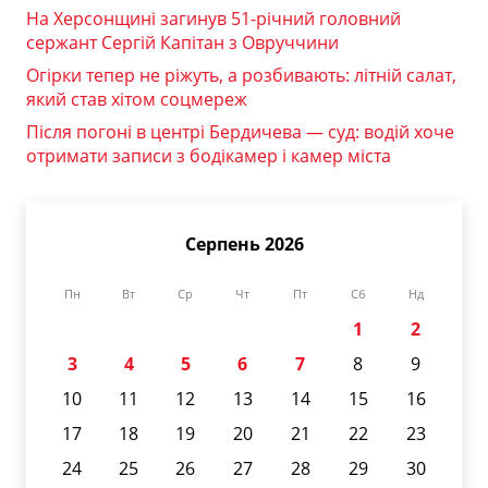
На Херсонщині загинув 51-річний головний
сержант Сергій Капітан з Овруччини
Огірки тепер не ріжуть, а розбивають: літній салат,
який став хітом соцмереж
Після погоні в центрі Бердичева — суд: водій хоче
отримати записи з бодікамер і камер міста
Серпень 2026
Пн
Вт
Ср
Чт
Пт
Сб
Нд
1
2
3
4
5
6
7
8
9
10
11
12
13
14
15
16
17
18
19
20
21
22
23
24
25
26
27
28
29
30