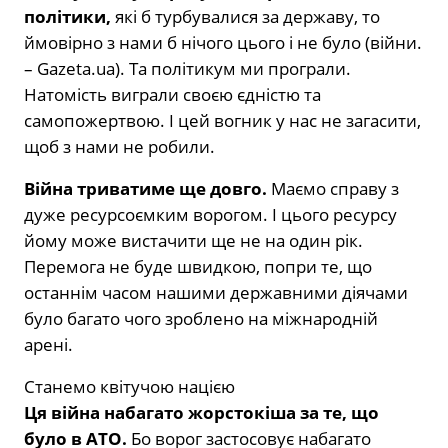
політики,
які б турбувалися за державу, то
ймовірно з нами б нічого цього і не було (війни.
– Gazeta.ua). Та політикум ми програли.
Натомість виграли своєю єдністю та
самопожертвою. І цей вогник у нас не загасити,
щоб з нами не робили.
Війна триватиме ще довго.
Маємо справу з
дуже ресурсоємким ворогом. І цього ресурсу
йому може вистачити ще не на один рік.
Перемога не буде швидкою, попри те, що
останнім часом нашими державними діячами
було багато чого зроблено на міжнародній
арені.
Станемо квітучою нацією
Ця війна набагато жорстокіша за те, що
було в АТО.
Бо ворог застосовує набагато