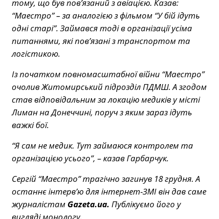
тому, що був пов’язаний з авіацією. Казав:
“Маестро” – за аналогією з фільмом “У бій ідуть
одні старі”. Займався тоді в організації усіма
питаннями, які пов’язані з транспортом та
логістикою.
Із початком повномасштабної війни “Маестро”
очолив Житомирський підрозділ ПДМШ. А згодом
став відповідальним за локацію медиків у місті
Лиман на Донеччині, поруч з яким зараз ідуть
важкі бої.
“Я сам не медик. Тут займаюся контролем та
організацією усього”, – казав Гарбарчук.
Сергій “Маестро” трагічно загинув 18 грудня. А
останнє інтерв’ю для інтернет-ЗМІ він дав саме
журналістам
Gazeta.ua.
Публікуємо його у
вигляді монологу.