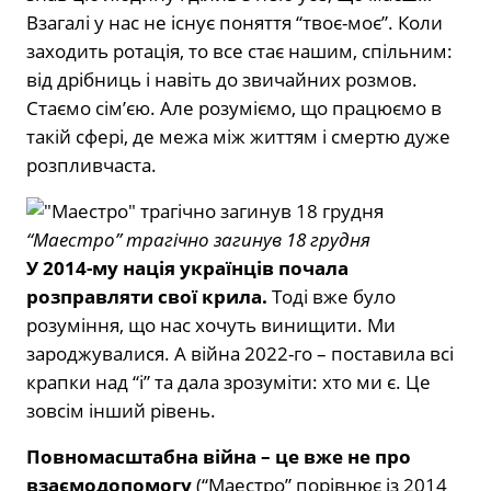
Взагалі у нас не існує поняття “твоє-моє”. Коли
заходить ротація, то все стає нашим, спільним:
від дрібниць і навіть до звичайних розмов.
Стаємо сім’єю. Але розуміємо, що працюємо в
такій сфері, де межа між життям і смертю дуже
розпливчаста.
“Маестро” трагічно загинув 18 грудня
У 2014-му нація українців почала
розправляти свої крила.
Тоді вже було
розуміння, що нас хочуть винищити. Ми
зароджувалися. А війна 2022-го – поставила всі
крапки над “і” та дала зрозуміти: хто ми є. Це
зовсім інший рівень.
Повномасштабна війна – це вже не про
взаємодопомогу
(“Маестро” порівнює із 2014