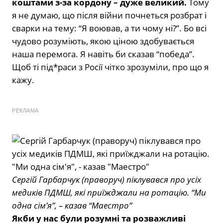
коштами з-за кордону – дуже великий.
Тому
я не думаю, що після війни почнеться розбрат і
сварки на тему: “Я воював, а ти чому ні?”. Бо всі
чудово розуміють, якою ціною здобувається
наша перемога. Я навіть би сказав “победа”.
Щоб ті під*раси з Росії чітко зрозуміли, про що я
кажу.
РЕКЛАМА
Сергій Гарбарчук (праворуч) піклувався про усіх
медиків ПДМШ, які приїжджали на ротацію. “Ми
одна сім’я”, – казав “Маестро”
Якби у нас були розумні та розважливі