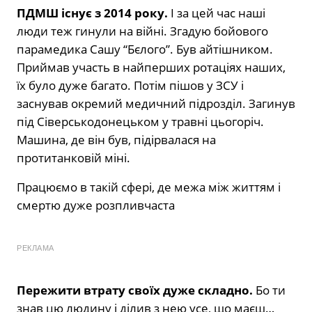
ПДМШ існує з 2014 року.
І за цей час наші
люди теж гинули на війні. Згадую бойового
парамедика Сашу “Бєлого”. Був айтішником.
Приймав участь в найперших ротаціях наших,
їх було дуже багато. Потім пішов у ЗСУ і
заснував окремий медичний підрозділ. Загинув
під Сіверськодонецьком у травні цьогоріч.
Машина, де він був, підірвалася на
протитанковій міні.
Працюємо в такій сфері, де межа між життям і
смертю дуже розпливчаста
РЕКЛАМА
Пережити втрату своїх дуже складно.
Бо ти
знав цю людину і ділив з нею усе, що маєш…