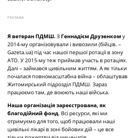
РЕКЛАМА
Я ветеран ПДМШ.
З
Геннадієм Друзенком
у
2014-му організовували і вивозили (бійців. –
Gazeta.ua) під час нашої першої ротації в зону
АТО. У 2015-му теж приймав участь в ротаціях.
Далі – займався цивільним життям. А як тільки
почалася повномасштабна війна – облаштував
Житомирський підрозділ ПДМШ. Зараз
працюємо там, де воюють наші війська.
Наша організація зареєстрована, як
благодійний фонд
. Всі ресурси, які ми
отримуємо для того, щоб працювали наші
цивільні лікарі в зоні бойових дій – це все
тільки пожертви від меценатів.