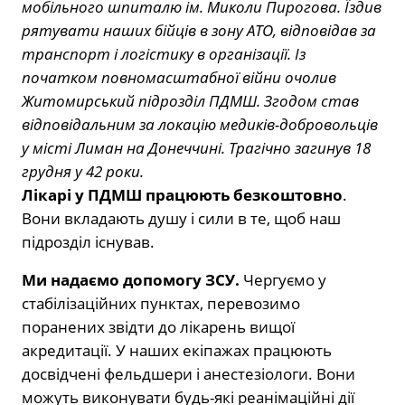
мобільного шпиталю ім. Миколи Пирогова. Їздив
рятувати наших бійців в зону АТО, відповідав за
транспорт і логістику в організації. Із
початком повномасштабної війни очолив
Житомирський підрозділ ПДМШ. Згодом став
відповідальним за локацію медиків-добровольців
у місті Лиман на Донеччині. Трагічно загинув 18
грудня у 42 роки.
Лікарі у ПДМШ працюють безкоштовно
.
Вони вкладають душу і сили в те, щоб наш
підрозділ існував.
Ми надаємо допомогу ЗСУ.
Чергуємо у
стабілізаційних пунктах, перевозимо
поранених звідти до лікарень вищої
акредитації. У наших екіпажах працюють
досвідчені фельдшери і анестезіологи. Вони
можуть виконувати будь-які реанімаційні дії