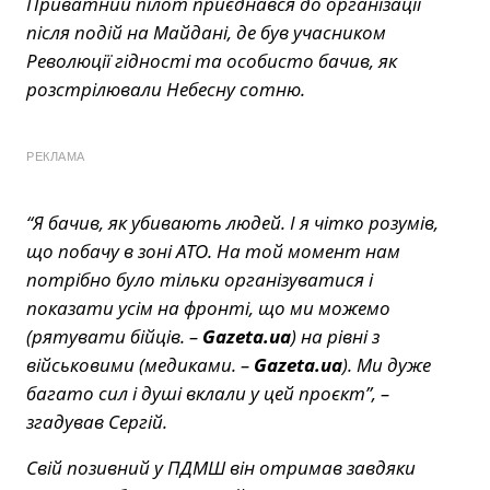
Приватний пілот приєднався до організації
після подій на Майдані, де був учасником
Революції гідності та особисто бачив, як
розстрілювали Небесну сотню.
РЕКЛАМА
“Я бачив, як убивають людей. І я чітко розумів,
що побачу в зоні АТО. На той момент нам
потрібно було тільки організуватися і
показати усім на фронті, що ми можемо
(рятувати бійців. –
Gazeta.ua
) на рівні з
військовими (медиками. –
Gazeta.ua
). Ми дуже
багато сил і душі вклали у цей проєкт”, –
згадував Сергій.
Свій позивний у ПДМШ він отримав завдяки