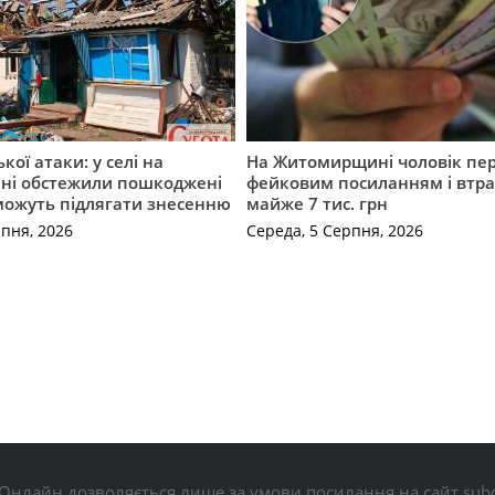
ької атаки: у селі на
На Житомирщині чоловік пе
ні обстежили пошкоджені
фейковим посиланням і втр
можуть підлягати знесенню
майже 7 тис. грн
рпня, 2026
Середа, 5 Серпня, 2026
Онлайн дозволяється лише за умови посилання на сайт subo