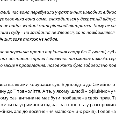
лий час вона перебувала у фактичних шлюбних віднос
ує хлопчика вона сама, знаходиться у декретній відпус
а не надає жодної матеріальної підтримки. Чому не ви
нив і суду – на засідання не з’явився, хоча повідомлявся
 інших заяв також не надав.
е заперечила проти вирішення спору без її участі, суд
них обставин справи і вивчення письмових доказів, сер
місце її проживання, позов жінки було задоволено по
авства, якими керувався суд. Відповідно до Сімейного
 до її повноліття. А те, у якому шлюбі – офіційному ч
ому разі дитина не має бути позбавлена своїх прав. Т
ини на утримання під час вагітності та у разі прожив
жінки, але до досягнення малюком 3-х років). Головн