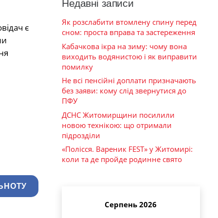
Недавні записи
Як розслабити втомлену спину перед
відач є
сном: проста вправа та застереження
ли
Кабачкова ікра на зиму: чому вона
ня
виходить водянистою і як виправити
помилку
Не всі пенсійні доплати призначають
без заяви: кому слід звернутися до
ПФУ
ДСНС Житомирщини посилили
новою технікою: що отримали
підрозділи
«Полісся. Вареник FEST» у Житомирі:
коли та де пройде родинне свято
ЬНОТУ
Серпень 2026