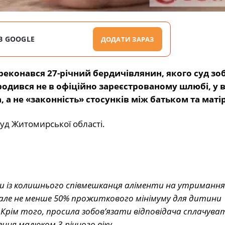
В GOOGLE
ДОДАТИ ЗАРАЗ
еконався 27-річний бердичівлянин, якого суд зо
родився не в офіційно зареєстрованому шлюбі, у 
 а не «законність» стосунків між батьком та матір
уд Житомирської області.
ути із колишнього співмешканця аліменти на утримання
о (але не менше 50% прожиткового мінімуму для дитини
 Крім того, просила зобов’язати відповідача сплачува
ення малюком 3-річного віку.