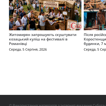
Житомирян запрошують скуштувати
Після російс
козацький куліш на фестивалі в
Коростенщи
Романівці
будинки, 7 
Середа, 5 Серпня, 2026
Середа, 5 Се
© Використання матеріалів з інтернет-видання Субота 