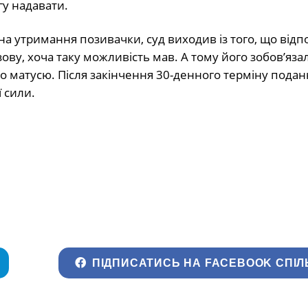
гу надавати.
а утримання позивачки, суд виходив із того, що відпо
ву, хоча таку можливість мав. А тому його зобов’яза
ого матусю. Після закінчення 30-денного терміну подан
 сили.
ПІДПИСАТИСЬ НА FACEBOOK СПІЛ