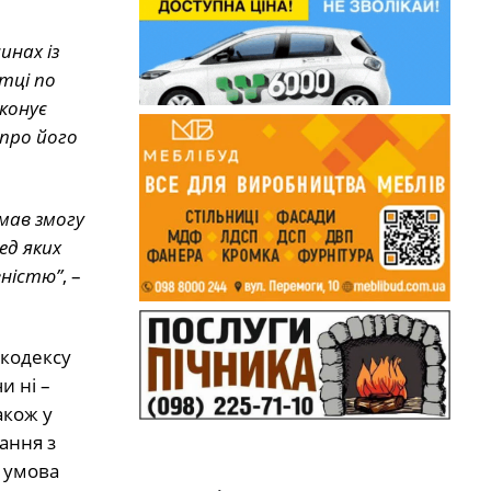
инах із
тці по
конує
 про його
 мав змогу
ед яких
вністю”
, –
 кодексу
и ні –
акож у
ання з
а умова