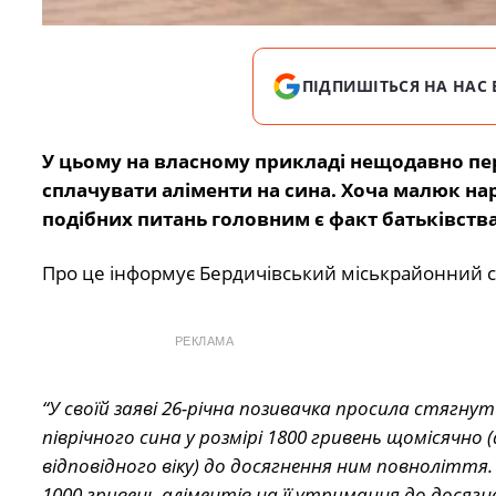
ПІДПИШІТЬСЯ НА НАС 
У цьому на власному прикладі нещодавно пер
сплачувати аліменти на сина. Хоча малюк на
подібних питань головним є факт батьківства,
Про це інформує Бердичівський міськрайонний с
РЕКЛАМА
“У своїй заяві 26-річна позивачка просила стягн
піврічного сина у розмірі 1800 гривень щомісячн
відповідного віку) до досягнення ним повноліття.
1000 гривень аліментів на її утримання до досягн