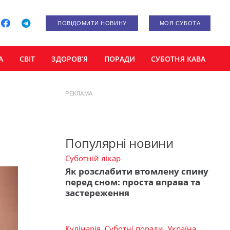
ПОВІДОМИТИ НОВИНУ
МОЯ СУБОТА
А
СВІТ
ЗДОРОВ’Я
ПОРАДИ
СУБОТНЯ КАВА
РЕКЛАМА
Популярні новини
Суботній лікар
Як розслабити втомлену спину
перед сном: проста вправа та
застереження
Кулінарія
,
Суботні поради
,
Україна