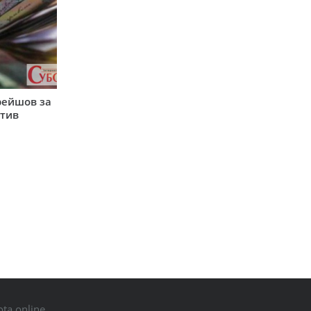
рейшов за
атив
ta.online