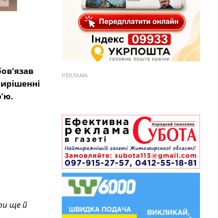
бов’язав
РЕКЛАМА
вирішенні
’ю.
ти ще й