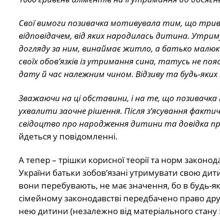
Свої вимоги позивачка мотивувала тим, що трива
відповідачем, від яких народилась дитина. Утрим
догляду за ним, винаймає житло, а батько малюк
своїх обов’язків із утримання сина, татусь не пояс
дату й час належним чином. Відзиву та будь-яких
Зважаючи на ці обставини, і на те, що позивачка н
ухвалити заочне рішення. Після з’ясування фактич
свідоцтво про народження дитини та довідка про 
йдеться у повідомленні.
А тепер – трішки корисної теорії та норм законод
України батьки зобов’язані утримувати свою дитину
вони перебувають, не має значення, бо в будь-як
сімейному законодавстві передбачено право друж
нею дитини (незалежно від матеріального стану 