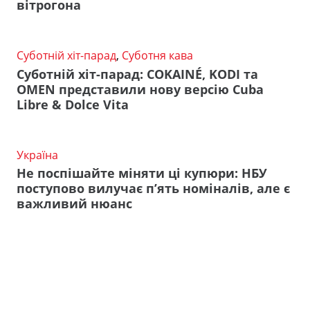
вітрогона
Суботній хіт-парад
,
Суботня кава
Суботній хіт-парад: COKAINÉ, KODI та
OMEN представили нову версію Cuba
Libre & Dolce Vita
Україна
Не поспішайте міняти ці купюри: НБУ
поступово вилучає п’ять номіналів, але є
важливий нюанс