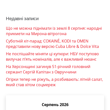
Недавні записи
Що не можна піднімати із землі 8 серпня: народні
прикмети на Мирона-вітрогона
Суботній хіт-парад: COKAINÉ, KODI та OMEN
представили нову версію Cuba Libre & Dolce Vita
Не поспішайте міняти ці купюри: НБУ поступово
вилучає п’ять номіналів, але є важливий нюанс
На Херсонщині загинув 51-річний головний
сержант Сергій Капітан з Овруччини
Огірки тепер не ріжуть, а розбивають: літній салат,
який став хітом соцмереж
Серпень 2026