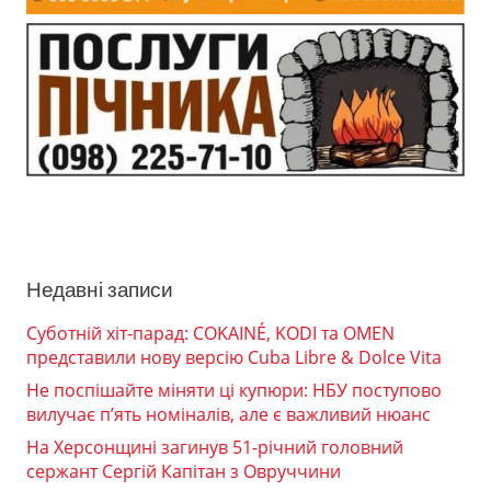
Недавні записи
Суботній хіт-парад: COKAINÉ, KODI та OMEN
представили нову версію Cuba Libre & Dolce Vita
Не поспішайте міняти ці купюри: НБУ поступово
вилучає п’ять номіналів, але є важливий нюанс
На Херсонщині загинув 51-річний головний
сержант Сергій Капітан з Овруччини