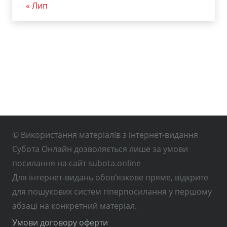
« Лип
© Використання матеріалів з інтернет-видання
Субота Онлайн дозволяється лише за умови
посилання на сайт subota.online
Для інтернет-видань обов’язкове пряме, відкрите
для пошукових систем гіперпосилання у першому
абзаці на конкретний матеріал.
Умови договору оферти