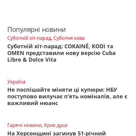
Популярні новини
Суботній хіт-парад
,
Суботня кава
Суботній хіт-парад: COKAINÉ, KODI та
OMEN представили нову версію Cuba
Libre & Dolce Vita
Україна
Не поспішайте міняти ці купюри: НБУ
поступово вилучає п’ять номіналів, але є
важливий нюанс
Гарячі новини
,
Крик душі
На Херсонщині загинув 51-річний