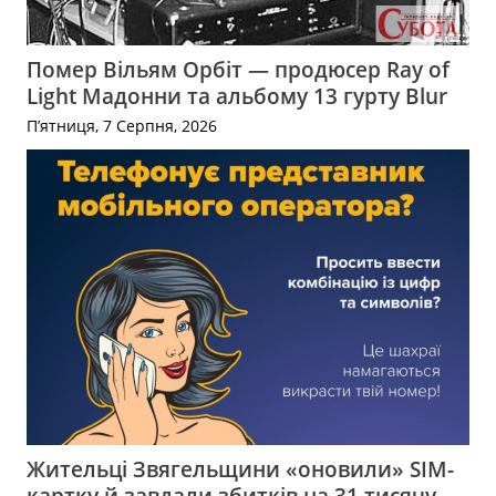
Помер Вільям Орбіт — продюсер Ray of
Light Мадонни та альбому 13 гурту Blur
П’ятниця, 7 Серпня, 2026
Жительці Звягельщини «оновили» SIM-
картку й завдали збитків на 31 тисячу