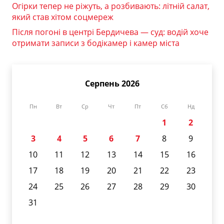
Огірки тепер не ріжуть, а розбивають: літній салат,
який став хітом соцмереж
Після погоні в центрі Бердичева — суд: водій хоче
отримати записи з бодікамер і камер міста
Серпень 2026
Пн
Вт
Ср
Чт
Пт
Сб
Нд
1
2
3
4
5
6
7
8
9
10
11
12
13
14
15
16
17
18
19
20
21
22
23
24
25
26
27
28
29
30
31