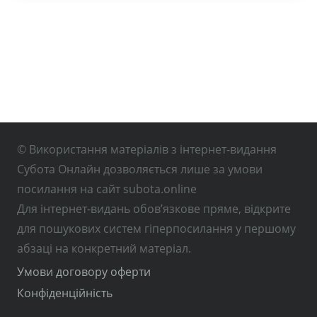
© Використання матеріалів з інтернет-видання
Субота Онлайн дозволяється лише за умови
посилання на сайт subota.online
Для інтернет-видань обов’язкове пряме, відкрите
для пошукових систем гіперпосилання у першому
абзаці на конкретний матеріал.
Умови договору оферти
Конфіденційність