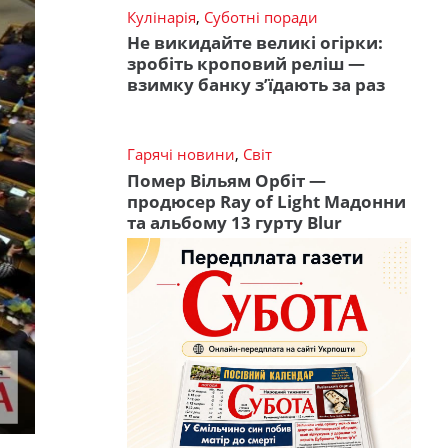
Кулінарія
,
Суботні поради
Не викидайте великі огірки:
зробіть кроповий реліш —
взимку банку з’їдають за раз
Гарячі новини
,
Світ
Помер Вільям Орбіт —
продюсер Ray of Light Мадонни
та альбому 13 гурту Blur