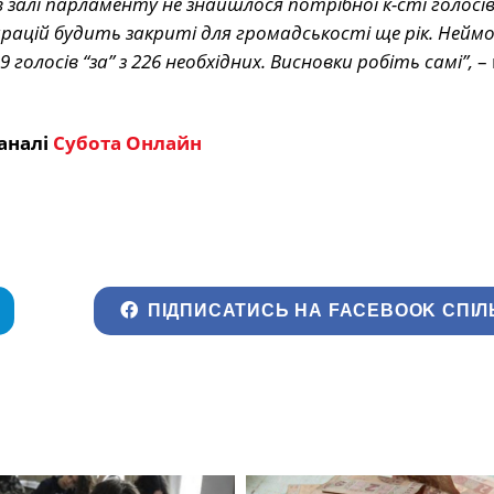
 залі парламенту не знайшлося потрібної к-сті голосів
арацій будить закриті для громадськості ще рік. Неймо
олосів “за” з 226 необхідних. Висновки робіть самі”,
– 
аналі
Субота Онлайн
ПІДПИСАТИСЬ НА FACEBOOK СПІЛ