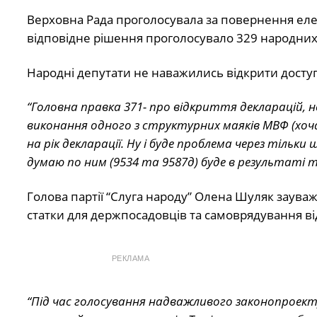
Верховна Рада проголосувала за повернення еле
відповідне рішення проголосувало 329 народних 
Народні депутати не наважились відкрити досту
“Головна правка 371- про відкриття декларацій, н
виконання одного з структурних маяків МВФ (хоча
на рік декларації. Ну і буде проблема через тільк
думаю по ним (9534 та 9587д) буде в результаті т
Голова партії “Слуга народу” Олена Шуляк зауваж
статки для держпосадовців та самоврядування від
РЕКЛАМА
“Під час голосування надважливого законопроект