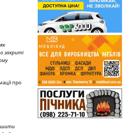
як
ро закриті
Тому
мації про
лишити