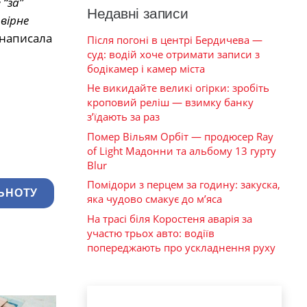
 “за”
Недавні записи
вірне
написала
Після погоні в центрі Бердичева —
суд: водій хоче отримати записи з
бодікамер і камер міста
Не викидайте великі огірки: зробіть
кроповий реліш — взимку банку
з’їдають за раз
Помер Вільям Орбіт — продюсер Ray
of Light Мадонни та альбому 13 гурту
Blur
Помідори з перцем за годину: закуска,
ЬНОТУ
яка чудово смакує до м’яса
На трасі біля Коростеня аварія за
участю трьох авто: водіїв
попереджають про ускладнення руху