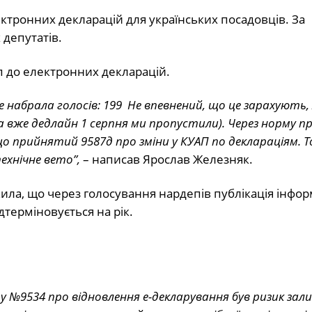
ктронних декларацій для українських посадовців. За
депутатів.
п до електронних декларацій.
е набрала голосів: 199 Не впевнений, що це зарахують, 
 вже дедлайн 1 серпня ми пропустили). Через норму п
и що прийнятий 9587д про зміни у КУАП по деклараціям. 
ехнічне вето”,
– написав Ярослав Железняк.
ила, що через голосування нардепів публікація інфор
терміновується на рік.
у №9534 про відновлення е-декларування був ризик за