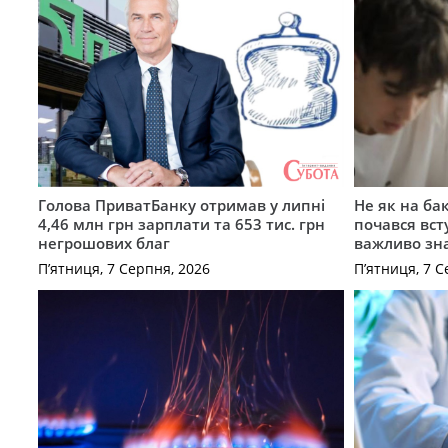
Голова ПриватБанку отримав у липні
Не як на ба
4,46 млн грн зарплати та 653 тис. грн
почався вст
негрошових благ
важливо зн
П’ятниця, 7 Серпня, 2026
П’ятниця, 7 С