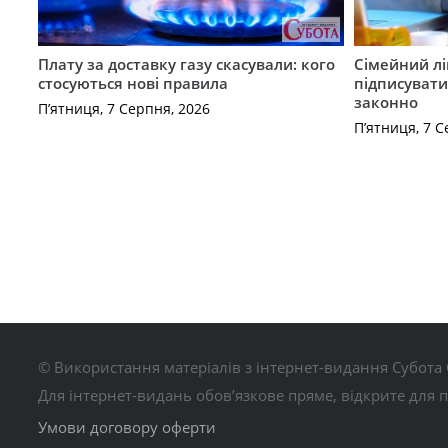
Плату за доставку газу скасували: кого
Сімейний лі
стосуються нові правила
підписувати
законно
П’ятниця, 7 Серпня, 2026
П’ятниця, 7 С
© Використання матеріалів з інтернет-видання Субота 
Для інтернет-видань обов’язкове пряме, відкрите для 
Умови договору оферти