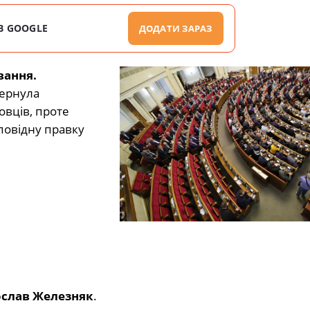
В GOOGLE
ДОДАТИ ЗАРАЗ
вання.
вернула
овців, проте
повідну правку
слав Железняк
.