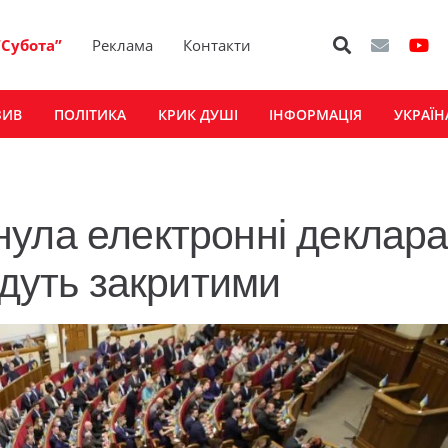
“Субота”
Реклама
Контакти
ЗИВ
ПОЛІТИКА
КРИК ДУШІ
ІНФОРМАЦІЯ
УКРАЇН
ула електронні декларац
удуть закритими