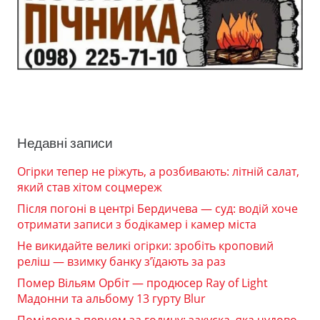
Недавні записи
Огірки тепер не ріжуть, а розбивають: літній салат,
який став хітом соцмереж
Після погоні в центрі Бердичева — суд: водій хоче
отримати записи з бодікамер і камер міста
Не викидайте великі огірки: зробіть кроповий
реліш — взимку банку з’їдають за раз
Помер Вільям Орбіт — продюсер Ray of Light
Мадонни та альбому 13 гурту Blur