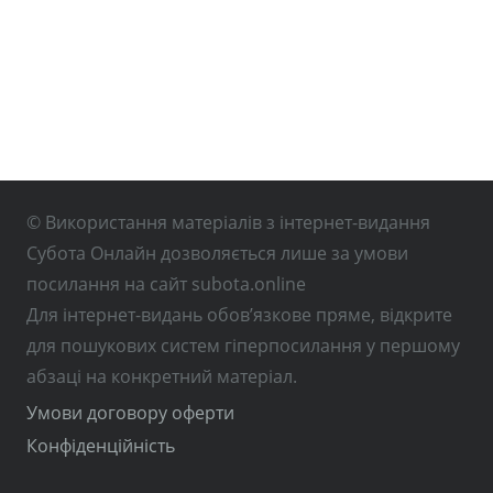
© Використання матеріалів з інтернет-видання
Субота Онлайн дозволяється лише за умови
посилання на сайт subota.online
Для інтернет-видань обов’язкове пряме, відкрите
для пошукових систем гіперпосилання у першому
абзаці на конкретний матеріал.
Умови договору оферти
Конфіденційність