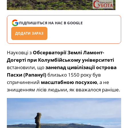
ПІДПИШІТЬСЯ НА НАС В GOOGLE
ДОДАТИ ЗАРАЗ
Науковці з
Обсерваторії Землі Ламонт-
Догерті при Колумбійському університеті
встановили, що
занепад цивілізації острова
Пасхи (Рапануї)
близько 1550 року був
спричинений
масштабною посухою
, а не
знищенням лісів людьми, як вважалося раніше.