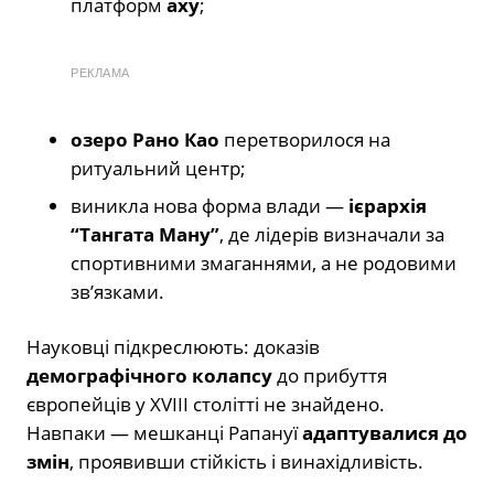
платформ
аху
;
РЕКЛАМА
озеро Рано Као
перетворилося на
ритуальний центр;
виникла нова форма влади —
ієрархія
“Тангата Ману”
, де лідерів визначали за
спортивними змаганнями, а не родовими
зв’язками.
Науковці підкреслюють: доказів
демографічного колапсу
до прибуття
європейців у XVIII столітті не знайдено.
Навпаки — мешканці Рапануї
адаптувалися до
змін
, проявивши стійкість і винахідливість.