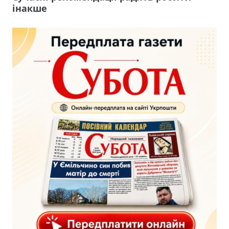
інакше