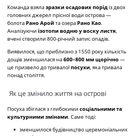
Команда взяла
зразки осадових порід
із двох
головних джерел прісної води острова —
болота
Рано Арой
та озера
Рано Као
.
Аналізуючи
ізотопи водню у воску листя
,
вчені створили 800-річний запис опадів.
Виявилося, що приблизно з 1550 року кількість
дощів зменшилася на
600–800 мм щорічно
—
це призвело до тривалої
посухи
, яка тривала
понад століття.
Як це змінило життя на острові
Посуха збіглася з глибокими
соціальними та
культурними змінами
. Саме тоді:
зменшилося будівництво церемоніальних