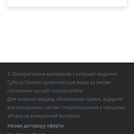
© Використання матеріалів з інтернет-видання
Субота Онлайн дозволяється лише за умови
посилання на сайт subota.online
Для інтернет-видань обов’язкове пряме, відкрите
для пошукових систем гіперпосилання у першому
абзаці на конкретний матеріал.
Умови договору оферти