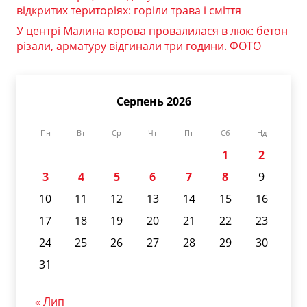
відкритих територіях: горіли трава і сміття
У центрі Малина корова провалилася в люк: бетон
різали, арматуру відгинали три години. ФОТО
Серпень 2026
Пн
Вт
Ср
Чт
Пт
Сб
Нд
1
2
3
4
5
6
7
8
9
10
11
12
13
14
15
16
17
18
19
20
21
22
23
24
25
26
27
28
29
30
31
« Лип