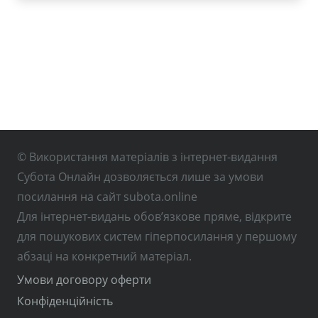
© Використання матеріалів з інтернет-видання
Субота Онлайн дозволяється лише за умови
посилання на сайт subota.online
Для інтернет-видань обов’язкове пряме, відкрите
для пошукових систем гіперпосилання у першому
абзаці на конкретний матеріал.
Умови договору оферти
Конфіденційність