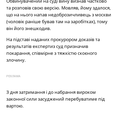
Обвинувачений на суді вину визнав частково
та розповів свою версію. Мовляв, йому здалося,
що на нього напав недоброзичливець з москви
(чоловік раніше бував там на заробітках), тому
він його знешкодив.
На підставі наданих прокурором доказів та
результатів експертиз суд призначив
покарання, співмірне з тяжкістю скоєного
злочину.
РЕКЛАМА
З дня затримання і до набрання вироком
законної сили засуджений перебуватиме під
вартою.