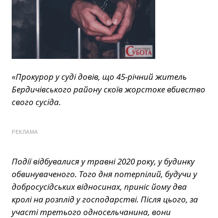
«Прокурор у суді довів, що 45-річний житель
Бердичівського району скоїв жорстоке вбивство
свого сусіда.
РЕКЛАМА
Події відбувалися у травні 2020 року, у будинку
обвинуваченого. Того дня потерпілий, будучи у
добросусідських відносинах, приніс йому два
кролі на розплід у господарстві. Після цього, за
участі третього односельчанина, вони