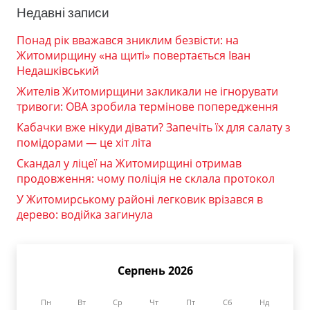
Недавні записи
Понад рік вважався зниклим безвісти: на
Житомирщину «на щиті» повертається Іван
Недашківський
Жителів Житомирщини закликали не ігнорувати
тривоги: ОВА зробила термінове попередження
Кабачки вже нікуди дівати? Запечіть їх для салату з
помідорами — це хіт літа
Скандал у ліцеї на Житомирщині отримав
продовження: чому поліція не склала протокол
У Житомирському районі легковик врізався в
дерево: водійка загинула
Серпень 2026
Пн
Вт
Ср
Чт
Пт
Сб
Нд