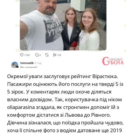
Окремої уваги заслуговує рейтинг Вірастюка.
Пасажири оцінюють його послуги на тверді 5 із
5 зірок. У коментарях люди охоче діляться
власним досвідом. Так, користувачка під ніком
oliaparasina згадала, як стронгмен допоміг їй з
комфортом дістатися зі Львова до Рівного.
Дівчина зізналася, що поїздка пройшла чудово,
хоча її спільне фото з водієм датоване ще 2019