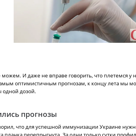
е можем. И даже не вправе говорить, что плетемся у н
о самым оптимистичным прогнозам, к концу лета мы 
 одной дозой.
ились прогнозы
ворил, что для успешной иммунизации Украине нуж
та планка перепрыгнута. За одни только сутки профи