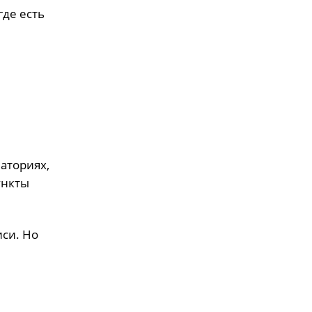
где есть
латориях,
ункты
си. Но