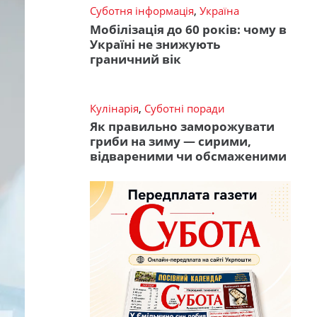
Суботня інформація
,
Україна
Мобілізація до 60 років: чому в
Україні не знижують
граничний вік
Кулінарія
,
Суботні поради
Як правильно заморожувати
гриби на зиму — сирими,
відвареними чи обсмаженими