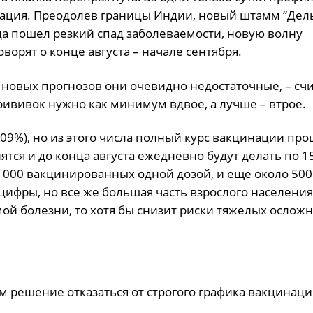
уация. Преодолев границы Индии, новый штамм “Дель
гда пошел резкий спад заболеваемости, новую волну
оворят о конце августа – начале сентября.
 новых прогнозов они очевидно недостаточные, – счи
ививок нужно как минимум вдвое, а лучше – втрое.
,09%), но из этого числа полный курс вакцинации про
ятся и до конца августа ежедневно будут делать по 1
0 000 вакцинированных одной дозой, и еще около 500
ифры, но все же большая часть взрослого населения
мой болезни, то хотя бы снизит риски тяжелых ослож
 решение отказаться от строгого графика вакцинаци