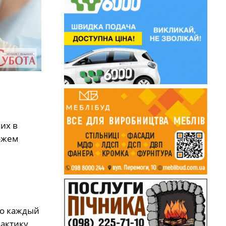
их в
можем
но каждый
лактику