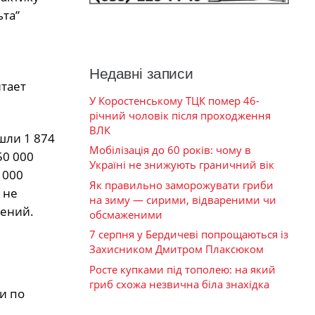
та”
Недавні записи
тает
У Коростенському ТЦК помер 46-
річний чоловік після проходження
ВЛК
шли 1 874
Мобілізація до 60 років: чому в
50 000
Україні не знижують граничний вік
 000
Як правильно заморожувати гриби
 не
на зиму — сирими, відвареними чи
нений.
обсмаженими
7 серпня у Бердичеві попрощаються із
Захисником Дмитром Плаксюком
Росте купками під тополею: на який
гриб схожа незвична біла знахідка
и по