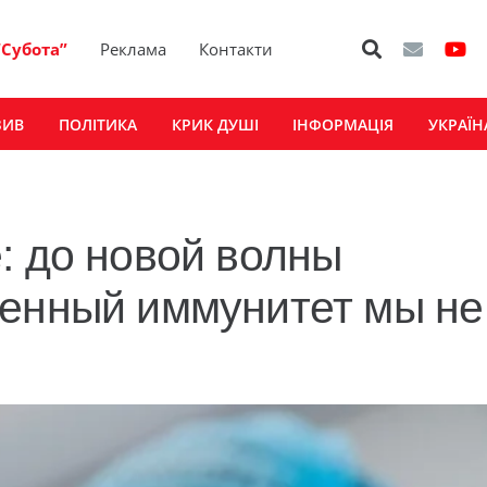
“Субота”
Реклама
Контакти
ЗИВ
ПОЛІТИКА
КРИК ДУШІ
ІНФОРМАЦІЯ
УКРАЇН
: до новой волны
венный иммунитет мы не