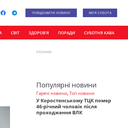
ПОВІДОМИТИ НОВИНУ
МОЯ СУБОТА
А
СВІТ
ЗДОРОВ’Я
ПОРАДИ
СУБОТНЯ КАВА
РЕКЛАМА
Популярні новини
Гарячі новини
,
Топ новини
У Коростенському ТЦК помер
46-річний чоловік після
проходження ВЛК