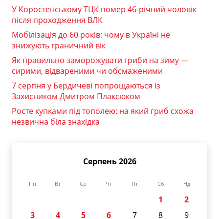
У Коростенському ТЦК помер 46-річний чоловік
після проходження ВЛК
Мобілізація до 60 років: чому в Україні не
знижують граничний вік
Як правильно заморожувати гриби на зиму —
сирими, відвареними чи обсмаженими
7 серпня у Бердичеві попрощаються із
Захисником Дмитром Плаксюком
Росте купками під тополею: на який гриб схожа
незвична біла знахідка
Серпень 2026
Пн
Вт
Ср
Чт
Пт
Сб
Нд
1
2
3
4
5
6
7
8
9