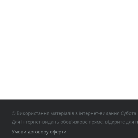
© Використання матеріалів з інтернет-видання Субота 
Для інтернет-видань обов’язкове пряме, відкрите для 
Умови договору оферти