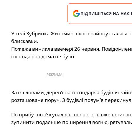
ПІДПИШІТЬСЯ НА НАС 
У селі Зубринка Житомирського району сталася 
блискавки.
Пожежа виникла ввечері 26 червня. Повідомленн
господарів вдома не було.
РЕКЛАМА
За їх словами, дерев’яна господарча будівля зайн
розташоване поруч. З будівлі полум’я перекинуло
По прибуттю з’ясувалось, що вогонь вже встиг з
зупинити подальше поширення вогню, рятуваль