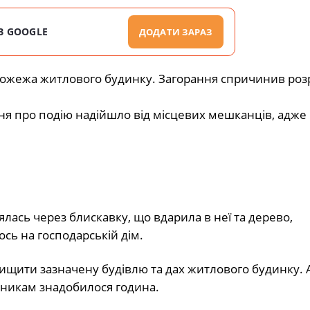
В GOOGLE
ДОДАТИ ЗАРАЗ
пожежа житлового будинку. Загорання спричинив роз
я про подію надійшло від місцевих мешканців, адже
ялась через блискавку, що вдарила в неї та дерево,
сь на господарській дім.
нищити зазначену будівлю та дах житлового будинку. 
никам знадобилося година.