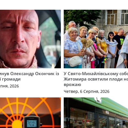
гинув Олександр Окончик із
У Свято-Михайлівському соб
ї громади
Житомира освятили плоди н
врожаю
рпня, 2026
Четвер, 6 Серпня, 2026