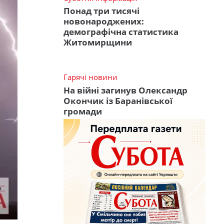
Понад три тисячі
новонароджених:
демографічна статистика
Житомирщини
Гарячі новини
На війні загинув Олександр
Окончик із Баранівської
громади